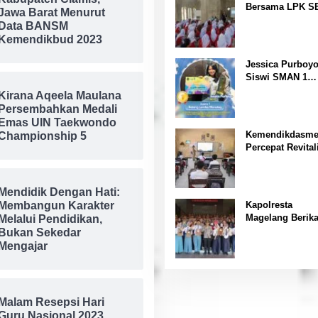
Bersama LPK S
Kesehatan “
Jawa Barat Menurut
Gelar Pelatihan
Data BANSM
Magang Ke Jepa
Kemendikbud 2023
Kerja sambil Ku
Jessica Purboyo
Siswi SMAN 1
Banjar, Raih Jua
Kirana Aqeela Maulana
FLS3N Tingkat
Persembahkan Medali
Provinsi Jawa B
Emas UIN Taekwondo
Kemendikdasm
Championship 5
Percepat Revital
Satuan Pendidi
di NTT
Mendidik Dengan Hati:
Kapolresta
Membangun Karakter
Magelang Berik
Melalui Pendidikan,
Penghargaan Pa
Bukan Sekedar
Acara Lomba Pi
Mengajar
Kamtibmas
Malam Resepsi Hari
Guru Nasional 2023