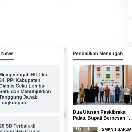
t News
Pendidikan Menengah
Memperingati HUT ke-
34, PPI Kabupaten
Ciamis Gelar Lomba
Seru dan Menunjukkan
Tanggung Jawab
Lingkungan
Dua Utusan Paskibraka
Palas, Bupati Berpesan ”
Raih Prestasi Harumkan
20 SD Terbaik di
Nama Daerah dan Jaga
SMKN 1 BARUM
Kabupaten Ciamis,