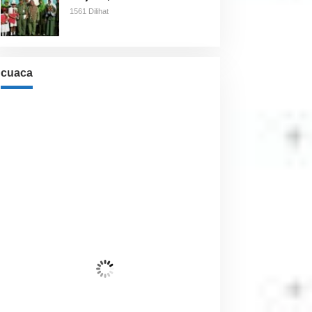
1561 Dilihat
cuaca
Cuaca
Jakarta, ID
2:42 pm,
Agu 7, 2026
32
°C
Langit Cerah
Wind Gust:
16 Km/h
Clouds:
0%