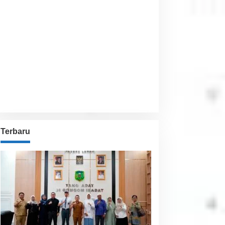
Visibility:
10 km
Sunrise:
6:02 am
Sunset:
5:54 pm
60 %
1009 hPa
11 Km/h
Detailed weather
Last updated: 2:36 pm
Weather from OpenWeatherMap
Terbaru