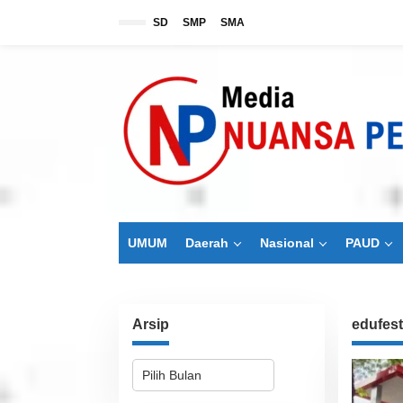
L
SD
SMP
SMA
e
w
a
t
i
k
e
k
o
n
t
e
n
UMUM
Daerah
Nasional
PAUD
Arsip
edufes
A
r
s