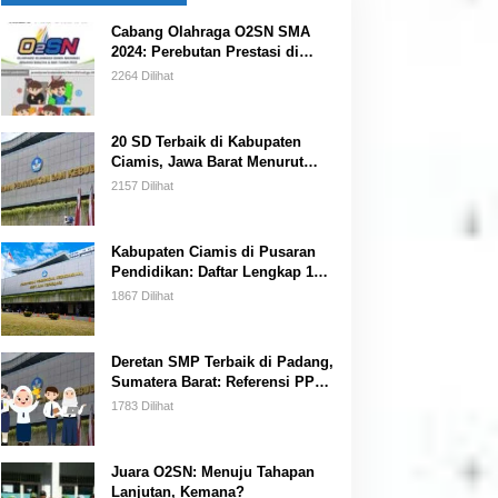
Cabang Olahraga O2SN SMA
2024: Perebutan Prestasi di
Kancah Nasional
2264 Dilihat
20 SD Terbaik di Kabupaten
Ciamis, Jawa Barat Menurut
Data BANSM Kemendikbud 2023
2157 Dilihat
Kabupaten Ciamis di Pusaran
Pendidikan: Daftar Lengkap 15
SMP Terbaik Menurut
1867 Dilihat
Kemendikbud
Deretan SMP Terbaik di Padang,
Sumatera Barat: Referensi PPDB
bagi Orang Tua Siswa
1783 Dilihat
Juara O2SN: Menuju Tahapan
Lanjutan, Kemana?