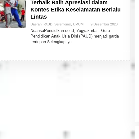
Terbaik Raih Apresiasi dalam
Kontes Etika Keselamatan Berlalu
Lintas
Daerah
,
PAUD
,
Seremonial
,
UMUM
|
9 Desember 2023
O
L
NuansaPendidikan.co.id, Yogyakarta – Guru
E
Pendidikan Anak Usia Dini (PAUD) menjadi garda
H
terdepan
Selengkapnya
N
U
A
N
S
A
P
E
N
D
I
D
I
K
A
N