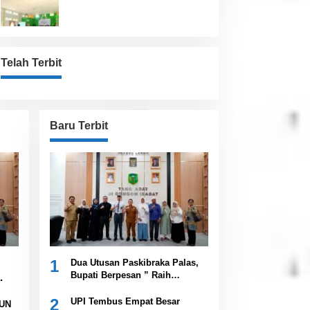
Pemkab
Telah Terbit
Baru Terbit
1
Dua Utusan Paskibraka Palas,
Bupati Berpesan ” Raih
Prestasi Harumkan Nama
Daerah dan Jaga Kesehatan “
2
UPI Tembus Empat Besar
UN