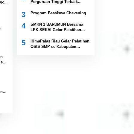
Perguruan Tinggi Terbaik
EKAI
Indonesia Versi Webometrics
Juli 2026
3
Program Beasiswa Chevening
ng ”
liah”
4
SMKN 1 BARUMUN Bersama
,
LPK SEKAI Gelar Pelatihan
Magang Ke Jepang ” Kerja
ra 1
sambil Kuliah”
5
HimaPalas Riau Gelar Pelatihan
OSIS SMP se-Kabupaten
arat
Padang Lawas Sinergi dengan
en
Pemkab
isasi
kan
an
da
dato