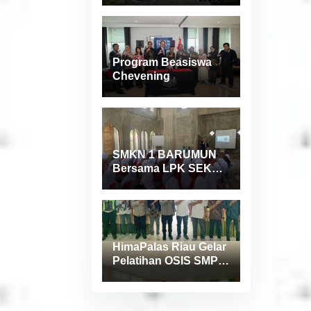
Indonesia Versi
Webometrics Juli
2026
Program Beasiswa
Chevening
SMKN 1 BARUMUN
Bersama LPK SEKAI
Gelar Pelatihan
Magang Ke Jepang ”
Kerja sambil Kuliah”
HimaPalas Riau Gelar
Pelatihan OSIS SMP
se-Kabupaten
Padang Lawas
Sinergi dengan