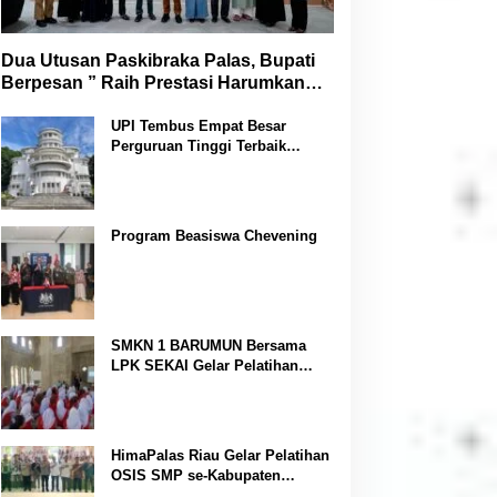
Dua Utusan Paskibraka Palas, Bupati
Berpesan ” Raih Prestasi Harumkan
Nama Daerah dan Jaga Kesehatan “
UPI Tembus Empat Besar
Perguruan Tinggi Terbaik
Indonesia Versi Webometrics
Juli 2026
Program Beasiswa Chevening
SMKN 1 BARUMUN Bersama
LPK SEKAI Gelar Pelatihan
Magang Ke Jepang ” Kerja
sambil Kuliah”
HimaPalas Riau Gelar Pelatihan
OSIS SMP se-Kabupaten
Padang Lawas Sinergi dengan