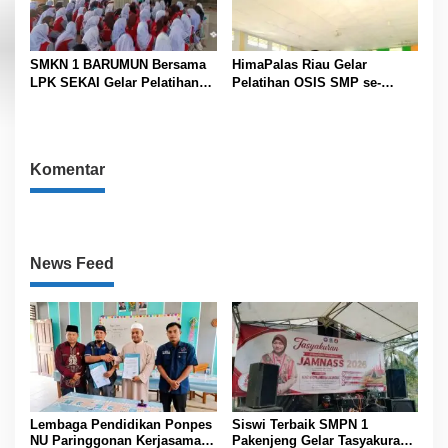
SMKN 1 BARUMUN Bersama
HimaPalas Riau Gelar
LPK SEKAI Gelar Pelatihan
Pelatihan OSIS SMP se-
Magang Ke Jepang ” Kerja
Kabupaten Padang Lawas
sambil Kuliah”
Sinergi dengan Pemkab
Komentar
News Feed
Lembaga Pendidikan Ponpes
Siswi Terbaik SMPN 1
NU Paringgonan Kerjasama
Pakenjeng Gelar Tasyakuran