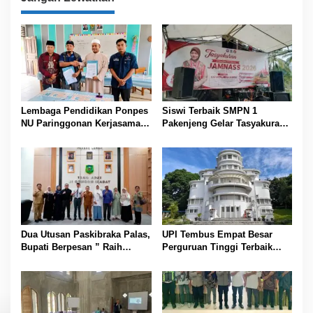
a
s
i
p
o
s
Lembaga Pendidikan Ponpes
Siswi Terbaik SMPN 1
NU Paringgonan Kerjasama
Pakenjeng Gelar Tasyakuran
dengan Yayasan Reahabilitasi
Jelang Keberangkatan
Narkoba Gemilang Sakti
Jambore Nasional
Dua Utusan Paskibraka Palas,
UPI Tembus Empat Besar
Bupati Berpesan ” Raih
Perguruan Tinggi Terbaik
Prestasi Harumkan Nama
Indonesia Versi Webometrics
Daerah dan Jaga Kesehatan “
Juli 2026