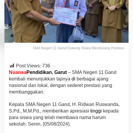
t
a
k
P
r
e
s
t
a
SMA Negeri 11 Garut Dukung Siswa Mendulang Prestasi
s
i
G
Post Views:
736
e
m
Nuansa
Pendidikan, Garut
– SMA Negeri 11 Garut
i
kembali menunjukkan tajinya
di
berbagai ajang
l
nasional dan lokal, dengan sederet prestasi yang
a
membanggakan.
n
g
d
Kepala SMA Negeri 11 Garut, H. Ridwan Ruswanda,
i
S.Pd., M.M.Pd., memberikan apresiasi
tinggi
kepada
A
para siswa yang telah membawa nama harum
j
sekolah. Senin, (05/08/2024).
a
n