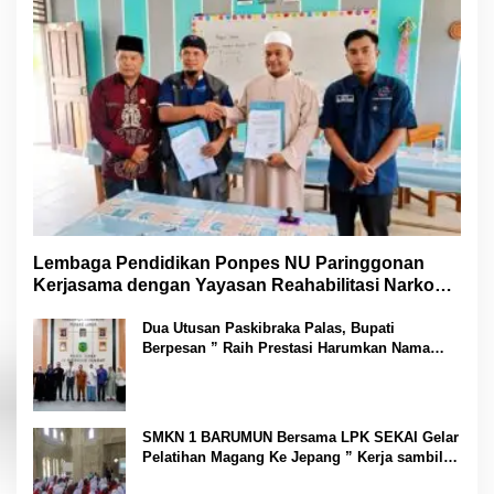
Lembaga Pendidikan Ponpes NU Paringgonan
Kerjasama dengan Yayasan Reahabilitasi Narkoba
Gemilang Sakti
Dua Utusan Paskibraka Palas, Bupati
Berpesan ” Raih Prestasi Harumkan Nama
Daerah dan Jaga Kesehatan “
SMKN 1 BARUMUN Bersama LPK SEKAI Gelar
Pelatihan Magang Ke Jepang ” Kerja sambil
Kuliah”