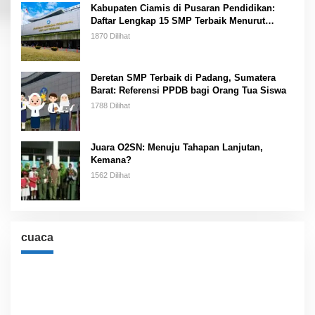
Kabupaten Ciamis di Pusaran Pendidikan:
Daftar Lengkap 15 SMP Terbaik Menurut
Kemendikbud
1870 Dilihat
Deretan SMP Terbaik di Padang, Sumatera
Barat: Referensi PPDB bagi Orang Tua Siswa
1788 Dilihat
Juara O2SN: Menuju Tahapan Lanjutan,
Kemana?
1562 Dilihat
cuaca
Cuaca