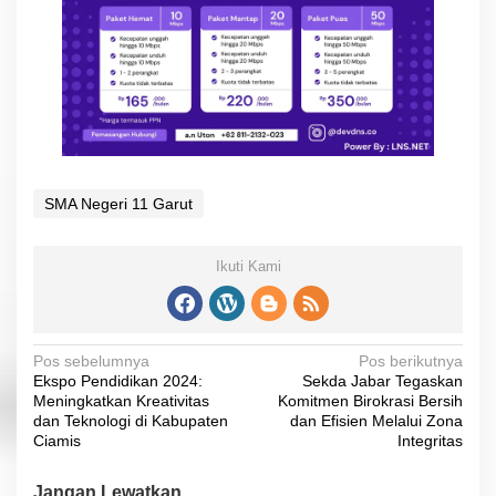
SMA Negeri 11 Garut
Ikuti Kami
N
Pos sebelumnya
Pos berikutnya
Ekspo Pendidikan 2024:
Sekda Jabar Tegaskan
a
Meningkatkan Kreativitas
Komitmen Birokrasi Bersih
v
dan Teknologi di Kabupaten
dan Efisien Melalui Zona
Ciamis
Integritas
i
g
Jangan Lewatkan