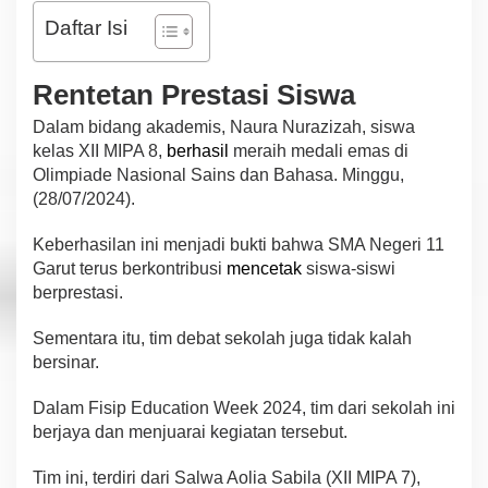
g
Daftar Isi
N
a
s
Rentetan Prestasi Siswa
i
o
Dalam bidang akademis, Naura Nurazizah, siswa
n
a
kelas XII MIPA 8,
berhasil
meraih medali emas di
l
Olimpiade Nasional Sains dan Bahasa. Minggu,
d
(28/07/2024).
a
n
Keberhasilan ini menjadi bukti bahwa SMA Negeri 11
L
o
Garut terus berkontribusi
mencetak
siswa-siswi
k
berprestasi.
a
l
Sementara itu, tim debat sekolah juga tidak kalah
bersinar.
Dalam Fisip Education Week 2024, tim dari sekolah ini
berjaya dan menjuarai kegiatan tersebut.
Tim ini, terdiri dari Salwa Aolia Sabila (XII MIPA 7),