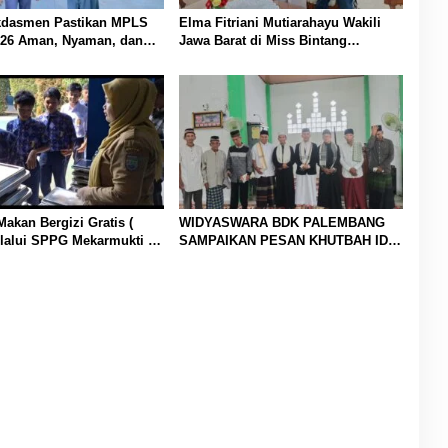
dasmen Pastikan MPLS
Elma Fitriani Mutiarahayu Wakili
26 Aman, Nyaman, dan
Jawa Barat di Miss Bintang
ngkan
Indonesia 2026
akan Bergizi Gratis (
WIDYASWARA BDK PALEMBANG
lalui SPPG Mekarmukti di
SAMPAIKAN PESAN KHUTBAH ID-
isaga
FITRI DI MASJID PESANTREN AL-
FIRDAUS MATAS MUARA ENIM