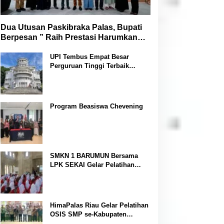
Dua Utusan Paskibraka Palas, Bupati
Berpesan ” Raih Prestasi Harumkan
Nama Daerah dan Jaga Kesehatan “
UPI Tembus Empat Besar
Perguruan Tinggi Terbaik
Indonesia Versi Webometrics
Juli 2026
Program Beasiswa Chevening
SMKN 1 BARUMUN Bersama
LPK SEKAI Gelar Pelatihan
Magang Ke Jepang ” Kerja
sambil Kuliah”
HimaPalas Riau Gelar Pelatihan
OSIS SMP se-Kabupaten
Padang Lawas Sinergi dengan