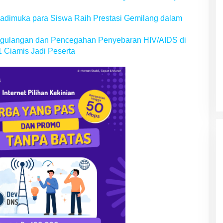
dimuka para Siswa Raih Prestasi Gemilang dalam
ggulangan dan Pencegahan Penyebaran HIV/AIDS di
Ciamis Jadi Peserta