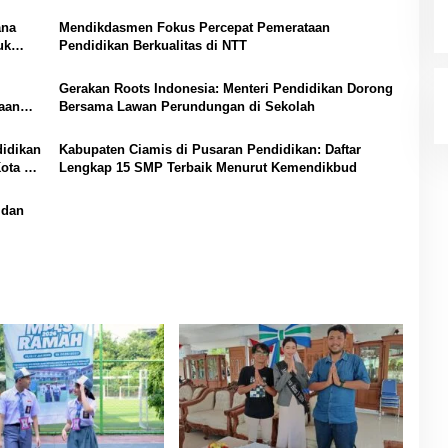
ana
Mendikdasmen Fokus Percepat Pemerataan
uk
Pendidikan Berkualitas di NTT
Gerakan Roots Indonesia: Menteri Pendidikan Dorong
aan
Bersama Lawan Perundungan di Sekolah
idikan
Kabupaten Ciamis di Pusaran Pendidikan: Daftar
ota Se
Lengkap 15 SMP Terbaik Menurut Kemendikbud
 dan