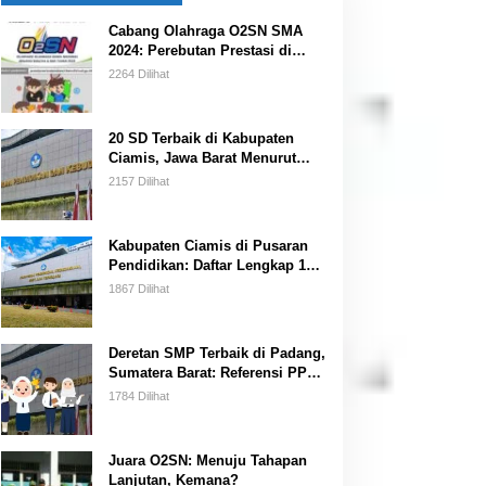
Cabang Olahraga O2SN SMA
2024: Perebutan Prestasi di
Kancah Nasional
2264 Dilihat
20 SD Terbaik di Kabupaten
Ciamis, Jawa Barat Menurut
Data BANSM Kemendikbud 2023
2157 Dilihat
Kabupaten Ciamis di Pusaran
Pendidikan: Daftar Lengkap 15
SMP Terbaik Menurut
1867 Dilihat
Kemendikbud
Deretan SMP Terbaik di Padang,
Sumatera Barat: Referensi PPDB
bagi Orang Tua Siswa
1784 Dilihat
Juara O2SN: Menuju Tahapan
Lanjutan, Kemana?