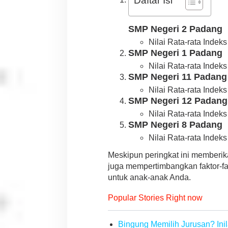
Daftar Isi
O
r
a
SMP Negeri 2 Padang
n
Nilai Rata-rata Indeks
g
SMP Negeri 1 Padang
T
u
Nilai Rata-rata Indeks
a
SMP Negeri 11 Padang
S
i
Nilai Rata-rata Indeks
s
SMP Negeri 12 Padang
w
Nilai Rata-rata Indeks
a
SMP Negeri 8 Padang
Nilai Rata-rata Indeks
Meskipun peringkat ini member
juga mempertimbangkan faktor-fak
untuk anak-anak Anda.
Popular Stories Right now
Bingung Memilih Jurusan? Inil