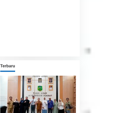
Visibility:
10 km
Sunrise:
6:02 am
Sunset:
5:54 pm
65 %
1009 hPa
14 Km/h
Detailed weather
Last updated: 4:29 pm
Weather from OpenWeatherMap
Terbaru