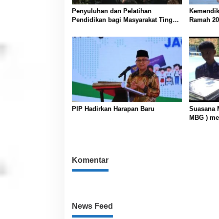
Penyuluhan dan Pelatihan
Kemendik
Pendidikan bagi Masyarakat Tingkat
Ramah 20
Desa Jajawar Tahun 2026
Menyena
Tingkatkan Kualitas SDM dan
Partisipasi Warga
PIP Hadirkan Harapan Baru
Suasana M
MBG ) me
SMPN 1 C
Komentar
News Feed