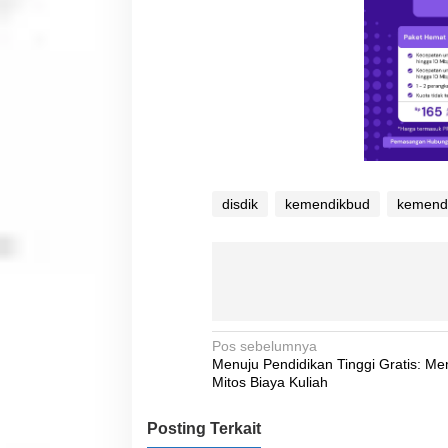
disdik
kemendikbud
kemendi
N
Pos sebelumnya
Menuju Pendidikan Tinggi Gratis: M
a
Mitos Biaya Kuliah
v
Posting Terkait
i