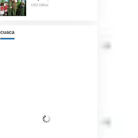
1562 Dilihat
cuaca
Cuaca
Jakarta, ID
4:38 pm,
Agu 7, 2026
31
°C
Langit Cerah
Wind Gust:
18 Km/h
Clouds:
0%