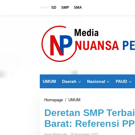
L
SD
SMP
SMA
e
w
a
t
i
k
e
k
o
n
t
e
n
UMUM
Daerah
Nasional
PAUD
Homepage
/
UMUM
D
e
Deretan SMP Terbai
r
e
Barat: Referensi P
t
a
n
Asep Wahyudin
19 November 2023