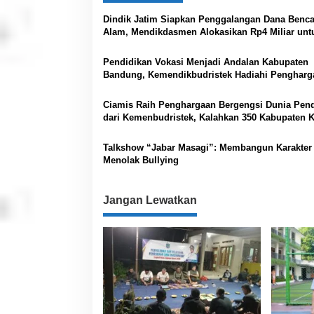
g
Dindik Jatim Siapkan Penggalangan Dana Benc
a
Alam, Mendikdasmen Alokasikan Rp4 Miliar unt
Tanggap Darurat Pendidikan
s
Pendidikan Vokasi Menjadi Andalan Kabupaten
i
Bandung, Kemendikbudristek Hadiahi Pengharg
p
Bergengsi
o
Ciamis Raih Penghargaan Bergengsi Dunia Pend
dari Kemenbudristek, Kalahkan 350 Kabupaten K
s
Indonesia
Talkshow “Jabar Masagi”: Membangun Karakter
Menolak Bullying
Jangan Lewatkan