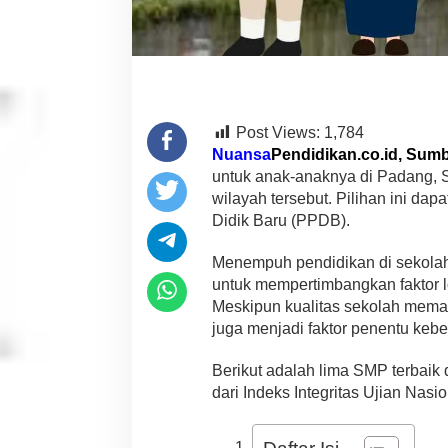
r
a
B
a
r
a
t
Post Views:
1,784
:
Nuansa
Pendidikan.co.id, Sum
R
e
untuk anak-anaknya di Padang, S
f
wilayah tersebut. Pilihan ini dap
e
Didik Baru (PPDB).
r
e
Menempuh pendidikan di sekolah
n
s
untuk mempertimbangkan faktor 
i
Meskipun kualitas sekolah memai
P
juga menjadi faktor penentu kebe
P
D
Berikut adalah lima SMP terbaik
B
b
dari Indeks Integritas Ujian Nasi
a
g
i