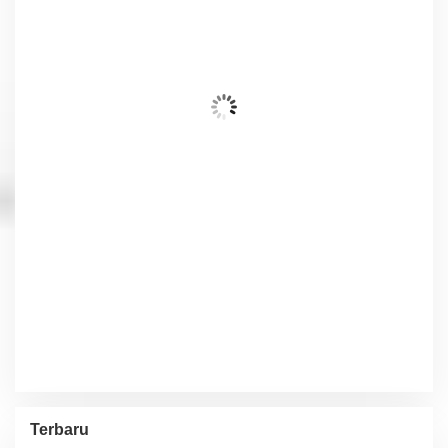
30
°C
Awan Tersebar
Wind Gust:
7 Km/h
Clouds:
35%
Visibility:
10 km
Sunrise:
6:02 am
Sunset:
5:54 pm
72 %
1014 hPa
8 Km/h
Detailed weather
Last updated: 9:49 pm
Weather from OpenWeatherMap
Terbaru