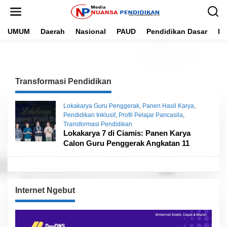
L
e
w
UMUM
Daerah
Nasional
PAUD
Pendidikan Dasar
Pe
a
t
i
k
e
k
Transformasi Pendidikan
o
n
t
Lokakarya Guru Penggerak
,
Panen Hasil Karya
,
e
Pendidikan Inklusif
,
Profil Pelajar Pancasila
,
n
Transformasi Pendidikan
Lokakarya 7 di Ciamis: Panen Karya
Calon Guru Penggerak Angkatan 11
Internet Ngebut