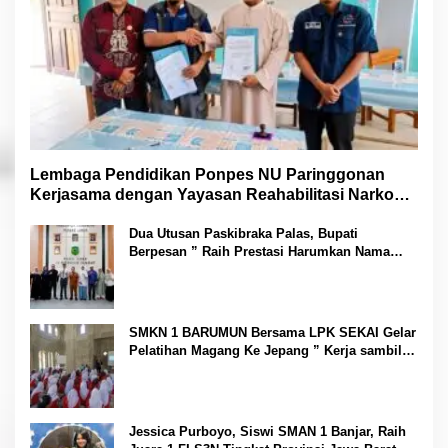
Lembaga Pendidikan Ponpes NU Paringgonan
Kerjasama dengan Yayasan Reahabilitasi Narkoba
Gemilang Sakti
Dua Utusan Paskibraka Palas, Bupati
Berpesan ” Raih Prestasi Harumkan Nama
Daerah dan Jaga Kesehatan “
SMKN 1 BARUMUN Bersama LPK SEKAI Gelar
Pelatihan Magang Ke Jepang ” Kerja sambil
Kuliah”
Jessica Purboyo, Siswi SMAN 1 Banjar, Raih