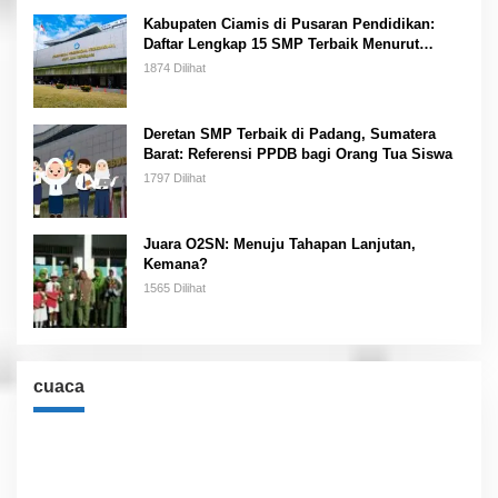
Kabupaten Ciamis di Pusaran Pendidikan:
Daftar Lengkap 15 SMP Terbaik Menurut
Kemendikbud
1874 Dilihat
Deretan SMP Terbaik di Padang, Sumatera
Barat: Referensi PPDB bagi Orang Tua Siswa
1797 Dilihat
Juara O2SN: Menuju Tahapan Lanjutan,
Kemana?
1565 Dilihat
cuaca
Cuaca