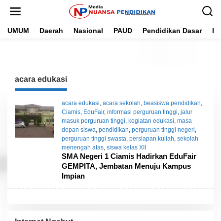
L
e
w
UMUM
Daerah
Nasional
PAUD
Pendidikan Dasar
Pe
a
t
i
k
e
k
acara edukasi
o
n
t
acara edukasi
,
acara sekolah
,
beasiswa pendidikan
,
e
Ciamis
,
EduFair
,
informasi perguruan tinggi
,
jalur
n
masuk perguruan tinggi
,
kegiatan edukasi
,
masa
depan siswa
,
pendidikan
,
perguruan tinggi negeri
,
perguruan tinggi swasta
,
persiapan kuliah
,
sekolah
menengah atas
,
siswa kelas XII
SMA Negeri 1 Ciamis Hadirkan EduFair
GEMPITA, Jembatan Menuju Kampus
Impian