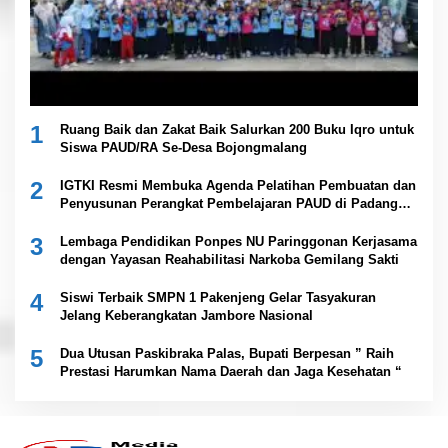
1
Ruang Baik dan Zakat Baik Salurkan 200 Buku Iqro untuk
Siswa PAUD/RA Se-Desa Bojongmalang
2
IGTKI Resmi Membuka Agenda Pelatihan Pembuatan dan
Penyusunan Perangkat Pembelajaran PAUD di Padang
Lawas
3
Lembaga Pendidikan Ponpes NU Paringgonan Kerjasama
dengan Yayasan Reahabilitasi Narkoba Gemilang Sakti
4
Siswi Terbaik SMPN 1 Pakenjeng Gelar Tasyakuran
Jelang Keberangkatan Jambore Nasional
5
Dua Utusan Paskibraka Palas, Bupati Berpesan ” Raih
Prestasi Harumkan Nama Daerah dan Jaga Kesehatan “