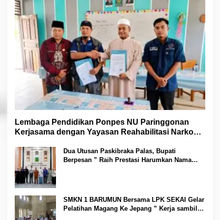
Lembaga Pendidikan Ponpes NU Paringgonan
Kerjasama dengan Yayasan Reahabilitasi Narkoba
Gemilang Sakti
Dua Utusan Paskibraka Palas, Bupati
Berpesan ” Raih Prestasi Harumkan Nama
Daerah dan Jaga Kesehatan “
SMKN 1 BARUMUN Bersama LPK SEKAI Gelar
Pelatihan Magang Ke Jepang ” Kerja sambil
Kuliah”