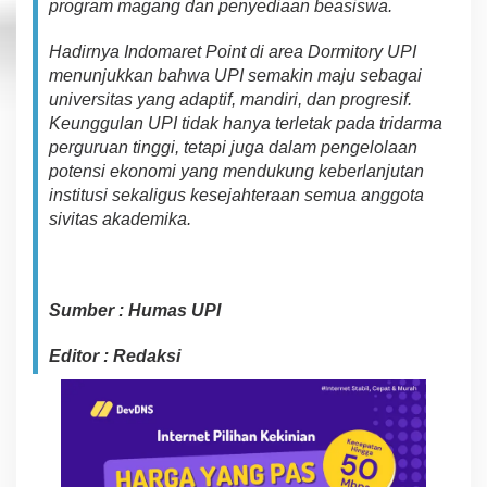
program
magang dan
pe
n
y
edi
a
a
n beasiswa.
H
adirn
ya
Indomaret Point di
area
Dormitory UPI
men
un
j
ukk
a
n
bahwa UPI
s
e
m
a
kin
maju
sebagai
universitas yang adaptif, mandiri, dan progresif
.
Keunggulan UPI
tidak hanya
ter
l
et
a
k
p
a
da
tridarma
perguruan tinggi, tetapi juga dalam
p
engelola
an
potensi ekonomi
yang
mendukung
keberlanjutan
institusi
s
ek
a
ligus
kesejahteraan
semua anggota
sivitas
aka
demika
.
Sumber : Humas UPI
Editor : Redaksi