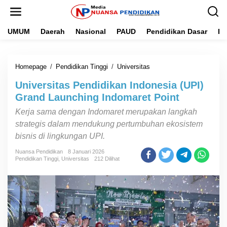
L
e
w
UMUM
Daerah
Nasional
PAUD
Pendidikan Dasar
Pe
a
t
i
k
Homepage
/
Pendidikan Tinggi
/
Universitas
U
e
n
k
Universitas Pendidikan Indonesia (UPI)
i
o
v
n
Grand Launching Indomaret Point
e
t
Kerja sama dengan Indomaret merupakan langkah
r
e
s
n
strategis dalam mendukung pertumbuhan ekosistem
i
bisnis di lingkungan UPI.
t
a
Nuansa Pendidikan
8 Januari 2026
s
Pendidikan Tinggi
,
Universitas
212 Dilihat
P
e
n
d
i
d
i