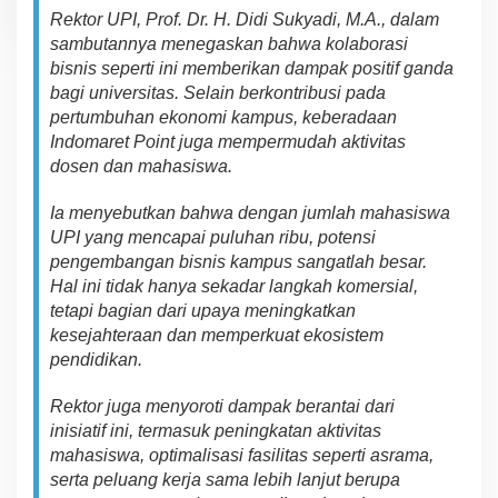
Rektor UPI, Prof. Dr. H. Didi Sukyadi, M.A., dalam
sambutannya mene
g
a
s
kan bahwa
kola
bo
r
a
s
i
bisnis seperti ini memberikan
d
a
mp
a
k
positif
ganda
bagi universitas. Selain
b
e
rk
o
nt
r
ibusi
pada
pertumbuhan ekonomi kampus, ke
b
er
ada
a
n
Indomaret Point juga me
mperm
ud
a
h
ak
tiv
it
a
s
dosen dan mahasiswa
.
I
a me
nye
bu
t
k
an
b
a
hwa
dengan
jumlah mahasiswa
UPI yang mencapai puluhan ribu,
potensi
pengembangan bisnis kampus
sang
at
l
ah
besar.
Hal
i
n
i
tidak hanya
sekadar
l
a
n
gk
a
h
komersial,
tetapi bagian dari
up
a
ya
meningkatkan
kesejahteraan dan
m
e
mp
erk
uat ekosistem
pendidikan
.
R
ektor juga menyoroti
dam
pa
k berantai dari
i
n
isi
a
tif
ini
,
te
r
m
a
s
u
k
pen
i
ng
k
a
ta
n aktivitas
mahasiswa, optimalisasi fasilitas
se
pe
r
t
i
a
s
r
a
ma
,
sert
a
peluang
kerja sama l
ebih l
anjut
berupa