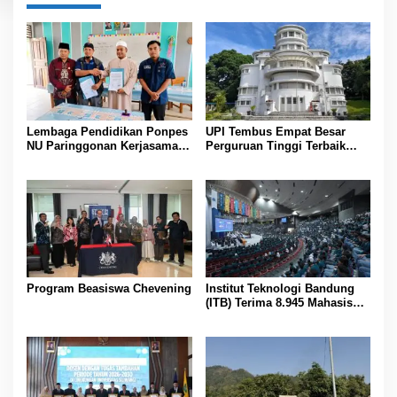
Lembaga Pendidikan Ponpes
UPI Tembus Empat Besar
NU Paringgonan Kerjasama
Perguruan Tinggi Terbaik
dengan Yayasan Reahabilitasi
Indonesia Versi Webometrics
Narkoba Gemilang Sakti
Juli 2026
Program Beasiswa Chevening
Institut Teknologi Bandung
(ITB) Terima 8.945 Mahasiswa
Baru