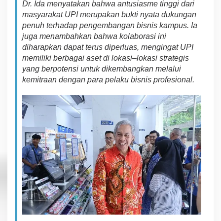
D
r
. Id
a
menyatakan bahwa
antusiasme
tinggi dari
masyarakat UPI
m
erup
a
ka
n
b
u
kt
i
ny
a
t
a
d
uku
n
g
an
p
en
uh
te
rha
da
p
pengembangan bisnis kampus
.
I
a
j
uga
m
en
a
mba
h
k
an bahwa k
ol
a
bo
r
a
si
ini
diharapkan da
p
at
t
er
us d
i
perlu
a
s,
m
eng
i
nga
t UPI
memiliki
berbagai
aset di
lok
a
s
i
–
lokasi strategis
yang berpotensi
untuk
dikembangkan melalui
k
em
itr
aa
n
dengan
pa
ra
pelaku
bisnis profesional.