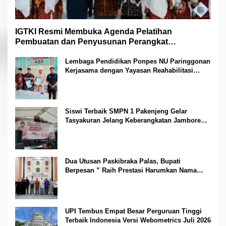
IGTKI Resmi Membuka Agenda Pelatihan
Pembuatan dan Penyusunan Perangkat
Pembelajaran PAUD di Padang Lawas
Lembaga Pendidikan Ponpes NU Paringgonan
Kerjasama dengan Yayasan Reahabilitasi
Narkoba Gemilang Sakti
Siswi Terbaik SMPN 1 Pakenjeng Gelar
Tasyakuran Jelang Keberangkatan Jambore
Nasional
Dua Utusan Paskibraka Palas, Bupati
Berpesan ” Raih Prestasi Harumkan Nama
Daerah dan Jaga Kesehatan “
UPI Tembus Empat Besar Perguruan Tinggi
Terbaik Indonesia Versi Webometrics Juli 2026