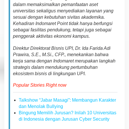
n
dalam me
maks
imalkan
pemanfaatan
aset
c
universitas sekaligus men
ye
di
a
kan layanan yang
h
s
e
su
a
i
dengan kebutuhan sivitas
aka
demika
.
i
Kehadiran Indomaret Point tidak hanya berfungsi
n
g
sebagai fasilitas pen
d
u
ku
ng, tetapi juga sebagai
I
penggerak aktivitas ekonomi kampus.
n
d
Direktur Direktorat Bisnis UPI, Dr. Ida Farida Adi
o
Prawira, S.E., M.Si., CFP., men
e
k
a
nk
an bahwa
m
a
kerja sama dengan Indomaret merupakan langkah
r
strategis dalam mendukung
pertumbuhan
e
ekosistem bisnis
di
li
ng
k
u
n
gan
UP
I.
t
P
Popular Stories Right now
o
i
n
Talkshow “Jabar Masagi”: Membangun Karakter
t
dan Menolak Bullying
Bingung Memilih Jurusan? Inilah 10 Universitas
di Indonesia dengan Jurusan Cyber Security