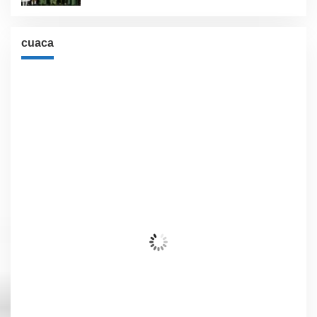
cuaca
Cuaca
Jakarta, ID
1:02 am,
Agu 9, 2026
28
°C
Awan Tersebar
Wind Gust:
10 Km/h
Clouds:
40%
Visibility:
10 km
Sunrise:
6:01 am