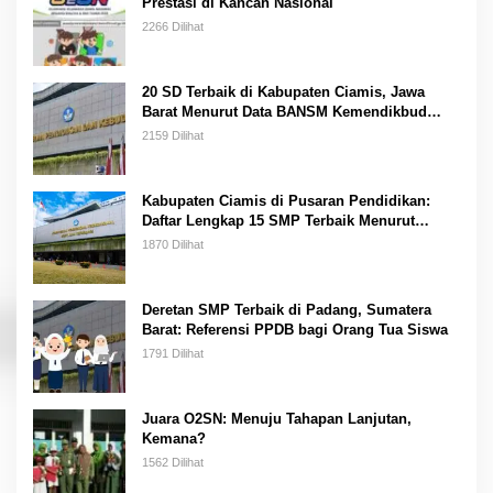
Prestasi di Kancah Nasional
2266 Dilihat
20 SD Terbaik di Kabupaten Ciamis, Jawa
Barat Menurut Data BANSM Kemendikbud
2023
2159 Dilihat
Kabupaten Ciamis di Pusaran Pendidikan:
Daftar Lengkap 15 SMP Terbaik Menurut
Kemendikbud
1870 Dilihat
Deretan SMP Terbaik di Padang, Sumatera
Barat: Referensi PPDB bagi Orang Tua Siswa
1791 Dilihat
Juara O2SN: Menuju Tahapan Lanjutan,
Kemana?
1562 Dilihat