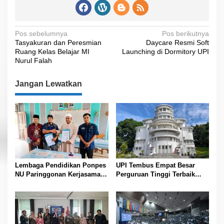
N
Pos sebelumnya
Pos berikutnya
Tasyakuran dan Peresmian
Daycare Resmi Soft
a
Ruang Kelas Belajar MI
Launching di Dormitory UPI
v
Nurul Falah
i
Jangan Lewatkan
g
a
s
i
p
o
Lembaga Pendidikan Ponpes
UPI Tembus Empat Besar
s
NU Paringgonan Kerjasama
Perguruan Tinggi Terbaik
dengan Yayasan Reahabilitasi
Indonesia Versi Webometrics
Narkoba Gemilang Sakti
Juli 2026