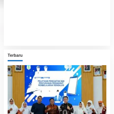
Sunset:
5:54 pm
75 %
1012 hPa
9 Km/h
Detailed weather
Last updated: 1:02 am
Weather from OpenWeatherMap
Terbaru