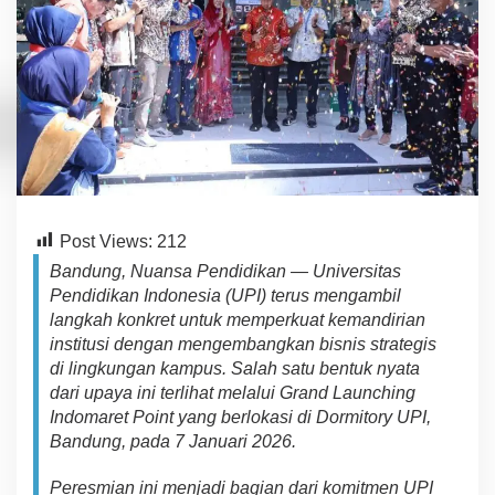
k
a
n
I
n
d
o
n
e
s
i
a
Post Views:
212
(
U
Bandung, Nuansa Pendidikan — Universitas
P
Pendidikan Indonesia (UPI) terus men
g
a
mbil
I
langkah
ko
n
kr
e
t
untuk
memperkuat kemandirian
)
institusi
d
e
n
g
a
n
m
engembang
k
an bisnis strategis
G
r
di lingkungan kampus. Salah satu
b
ent
u
k
n
ya
t
a
a
dari upaya
ini
ter
liha
t
mel
a
lu
i Grand Launching
n
Indomaret Point yang berlokasi di Dormitory UPI,
d
Bandung
,
p
a
da
7 Januari 2026.
L
a
u
Peresmian
ini menjadi bagian dari komitmen UPI