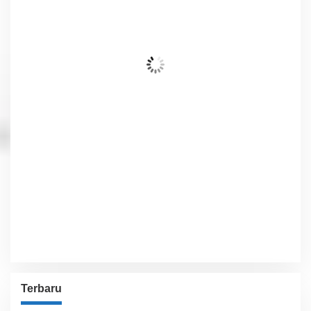
25
°C
Awan Pecah
Wind Gust:
8 Km/h
Clouds:
84%
Visibility:
10 km
Sunrise:
6:01 am
Sunset:
5:54 pm
72 %
1012 hPa
7 Km/h
Detailed weather
Last updated: 6:25 am
Weather from OpenWeatherMap
Terbaru