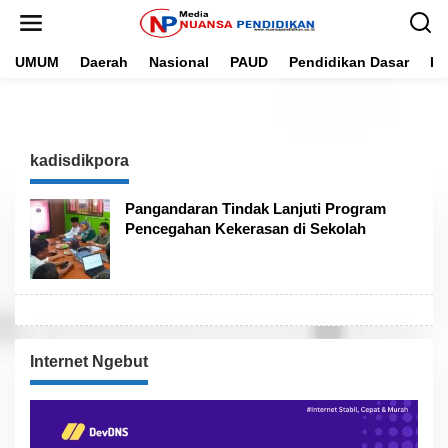
L
e
w
UMUM
Daerah
Nasional
PAUD
Pendidikan Dasar
Pe
a
t
i
k
e
k
kadisdikpora
o
n
t
Pangandaran Tindak Lanjuti Program
e
Pencegahan Kekerasan di Sekolah
n
Internet Ngebut