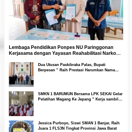
Lembaga Pendidikan Ponpes NU Paringgonan
Kerjasama dengan Yayasan Reahabilitasi Narkoba
Gemilang Sakti
Dua Utusan Paskibraka Palas, Bupati
Berpesan ” Raih Prestasi Harumkan Nama
Daerah dan Jaga Kesehatan “
SMKN 1 BARUMUN Bersama LPK SEKAI Gelar
Pelatihan Magang Ke Jepang ” Kerja sambil
Kuliah”
Jessica Purboyo, Siswi SMAN 1 Banjar, Raih
Juara 1 FLS3N Tingkat Provinsi Jawa Barat