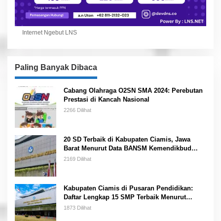
Internet Ngebut LNS
Paling Banyak Dibaca
Cabang Olahraga O2SN SMA 2024: Perebutan
Prestasi di Kancah Nasional
2266 Dilihat
20 SD Terbaik di Kabupaten Ciamis, Jawa
Barat Menurut Data BANSM Kemendikbud
2023
2169 Dilihat
Kabupaten Ciamis di Pusaran Pendidikan:
Daftar Lengkap 15 SMP Terbaik Menurut
Kemendikbud
1873 Dilihat