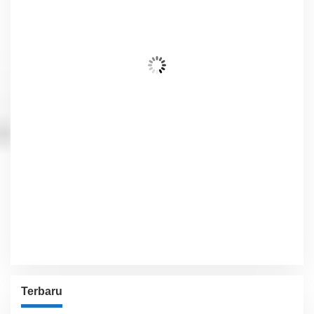
28
°C
Awan Mendung
Wind Gust:
12 Km/h
Clouds:
100%
Visibility:
10 km
Sunrise:
6:02 am
Sunset:
5:54 pm
75 %
1012 hPa
10 Km/h
Detailed weather
Last updated: 3:37 am
Weather from OpenWeatherMap
Terbaru