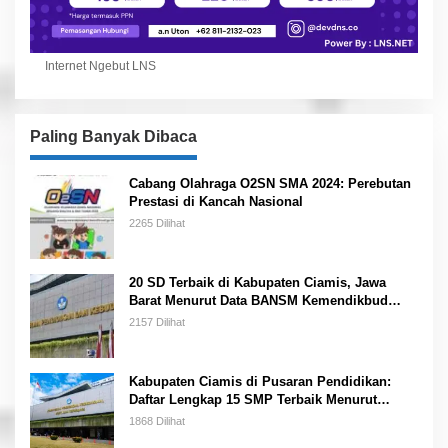
Internet Ngebut LNS
Paling Banyak Dibaca
Cabang Olahraga O2SN SMA 2024: Perebutan
Prestasi di Kancah Nasional
2265 Dilihat
20 SD Terbaik di Kabupaten Ciamis, Jawa
Barat Menurut Data BANSM Kemendikbud
2023
2157 Dilihat
Kabupaten Ciamis di Pusaran Pendidikan:
Daftar Lengkap 15 SMP Terbaik Menurut
Kemendikbud
1868 Dilihat