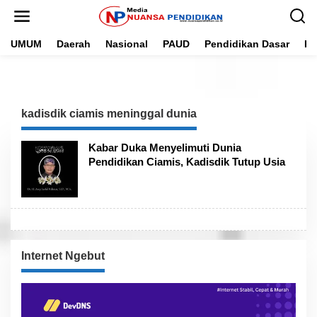
L
e
w
UMUM
Daerah
Nasional
PAUD
Pendidikan Dasar
Pe
a
t
i
k
e
k
kadisdik ciamis meninggal dunia
o
n
t
Kabar Duka Menyelimuti Dunia
e
Pendidikan Ciamis, Kadisdik Tutup Usia
n
Internet Ngebut