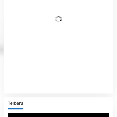
29
Awan Pecah
Wind Gust:
4 Km/h
Clouds:
70%
Visibility:
10 km
Sunrise:
6:01 am
Sunset:
5:54 pm
71 %
1012 hPa
6 Km/h
Detailed weather
Last updated: 9:57 pm
Weather from OpenWeatherMap
Terbaru