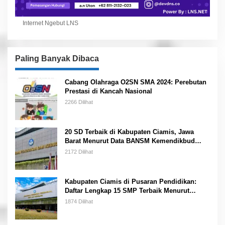
Internet Ngebut LNS
Paling Banyak Dibaca
Cabang Olahraga O2SN SMA 2024: Perebutan
Prestasi di Kancah Nasional
2266 Dilihat
20 SD Terbaik di Kabupaten Ciamis, Jawa
Barat Menurut Data BANSM Kemendikbud
2023
2172 Dilihat
Kabupaten Ciamis di Pusaran Pendidikan:
Daftar Lengkap 15 SMP Terbaik Menurut
Kemendikbud
1874 Dilihat