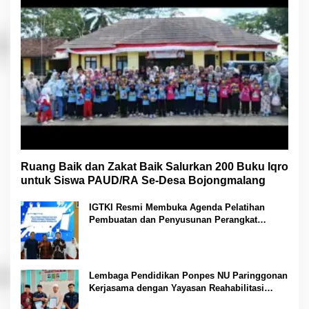
Ruang Baik dan Zakat Baik Salurkan 200 Buku Iqro
untuk Siswa PAUD/RA Se-Desa Bojongmalang
IGTKI Resmi Membuka Agenda Pelatihan
Pembuatan dan Penyusunan Perangkat
Pembelajaran PAUD di Padang Lawas
Lembaga Pendidikan Ponpes NU Paringgonan
Kerjasama dengan Yayasan Reahabilitasi
Narkoba Gemilang Sakti