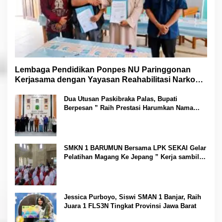
Lembaga Pendidikan Ponpes NU Paringgonan
Kerjasama dengan Yayasan Reahabilitasi Narkoba
Gemilang Sakti
Dua Utusan Paskibraka Palas, Bupati
Berpesan ” Raih Prestasi Harumkan Nama
Daerah dan Jaga Kesehatan “
SMKN 1 BARUMUN Bersama LPK SEKAI Gelar
Pelatihan Magang Ke Jepang ” Kerja sambil
Kuliah”
Jessica Purboyo, Siswi SMAN 1 Banjar, Raih
Juara 1 FLS3N Tingkat Provinsi Jawa Barat