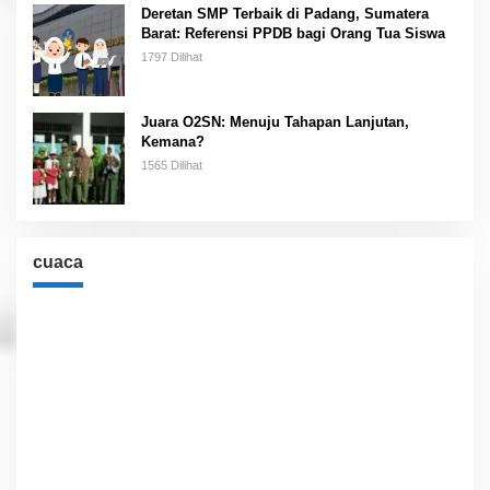
Deretan SMP Terbaik di Padang, Sumatera
Barat: Referensi PPDB bagi Orang Tua Siswa
1797 Dilihat
Juara O2SN: Menuju Tahapan Lanjutan,
Kemana?
1565 Dilihat
cuaca
Cuaca
Jakarta, ID
10:07 pm,
Agu 9, 2026
°C