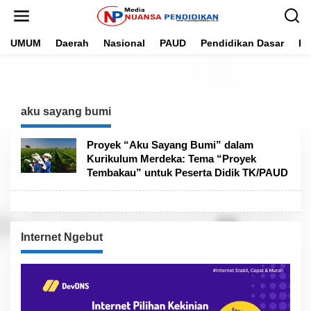
L
e
w
UMUM
Daerah
Nasional
PAUD
Pendidikan Dasar
Pe
a
t
i
k
e
k
aku sayang bumi
o
n
t
Proyek “Aku Sayang Bumi” dalam
e
Kurikulum Merdeka: Tema “Proyek
n
Tembakau” untuk Peserta Didik TK/PAUD
Internet Ngebut