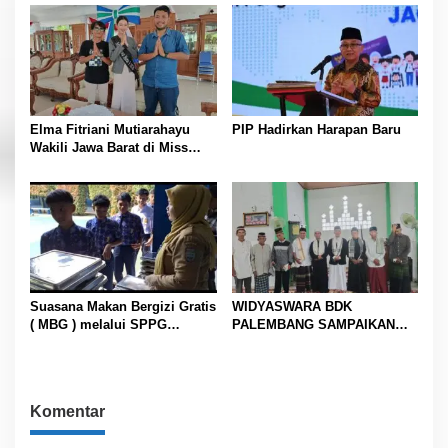
2026 Tingkatkan Kualitas
SDM dan Partisipasi Warga
Elma Fitriani Mutiarahayu
PIP Hadirkan Harapan Baru
Wakili Jawa Barat di Miss
Bintang Indonesia 2026
Suasana Makan Bergizi Gratis
WIDYASWARA BDK
( MBG ) melalui SPPG
PALEMBANG SAMPAIKAN
Mekarmukti di SMPN 1
PESAN KHUTBAH ID-FITRI DI
Cisaga
MASJID PESANTREN AL-
FIRDAUS MATAS MUARA
ENIM
Komentar