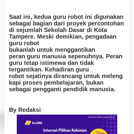
Saat
ini, kedua guru robot
i
n
i
digunakan
sebagai
b
ag
i
an
d
a
r
i pr
o
y
e
k
pe
rcon
toh
an
di sejumlah
S
ekolah
D
asar di
K
ota
Tampere
.
M
esk
i demikian, pengadaan
guru robot
bukan
lah
untu
k
me
n
gga
n
ti
k
an
peran
g
uru
m
a
nu
s
i
a
s
e
pe
n
uhnya
. Peran
guru t
etap
istimewa dan tidak
tergantikan.
Kehadiran guru
robot
s
e
j
at
i
n
ya
dir
a
n
c
a
n
g
u
n
t
u
k
m
e
l
e
n
g
k
a
pi
p
r
oses
pembelajaran,
bukan
sebagai pengganti
p
endidik man
u
si
a
.
By Redaksi