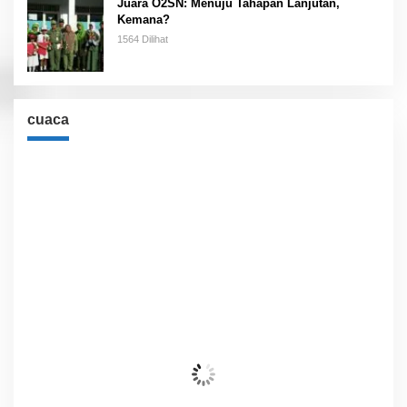
Juara O2SN: Menuju Tahapan Lanjutan,
Kemana?
1564 Dilihat
cuaca
Cuaca
Jakarta, ID
1:30 pm,
Agu 9, 2026
36
°C
Awan Pecah
Wind Gust:
13 Km/h