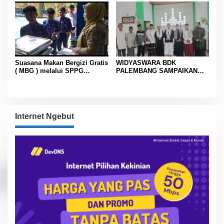
Suasana Makan Bergizi Gratis
WIDYASWARA BDK
( MBG ) melalui SPPG
PALEMBANG SAMPAIKAN
Mekarmukti di SMPN 1
PESAN KHUTBAH ID-FITRI DI
Cisaga
MASJID PESANTREN AL-
FIRDAUS MATAS MUARA
ENIM
Internet Ngebut