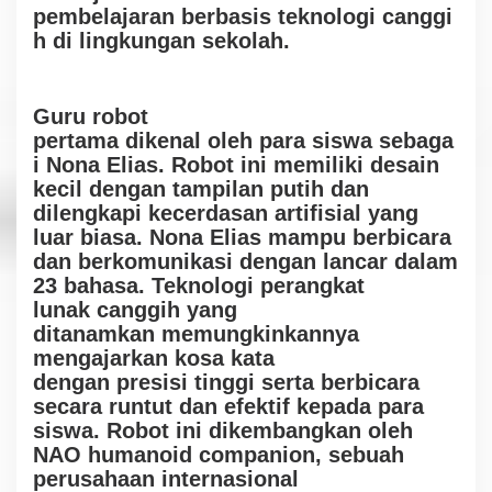
pembelajaran
berb
a
s
i
s
t
e
k
n
olo
g
i
c
an
ggi
h
di
lingkungan sekolah.
Guru
robot
pertama
d
ik
en
a
l
o
l
eh
para
siswa
s
e
b
a
ga
i Nona Elias.
Ro
b
ot
ini memiliki
desain
kecil dengan tampilan putih dan
dilengkapi
kecerdasan artifisial yang
luar biasa.
N
on
a
E
l
i
a
s
mampu
berbicara
dan berkomunikasi
dengan lancar
dalam
23 bahasa
.
T
e
k
n
olo
g
i
p
er
ang
k
at
lunak
canggih
yang
di
tan
a
m
kan
memun
g
k
in
k
an
n
y
a
mengajarkan kosa kata
dengan
p
r
esisi
t
i
ng
gi serta
berbicara
secara
runtut d
a
n
efektif kepada
para
siswa.
R
obot ini dikembangkan oleh
NAO humanoid companion, sebuah
perusahaan
in
t
e
r
nasional