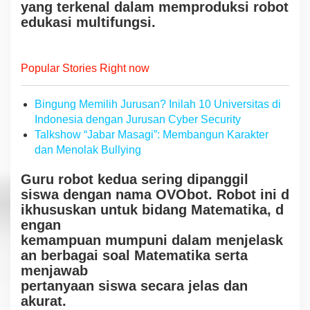
yang
te
rke
na
l
dalam
memproduksi robot
edukasi
mu
ltifu
ng
si.
Popular Stories Right now
Bingung Memilih Jurusan? Inilah 10 Universitas di
Indonesia dengan Jurusan Cyber Security
Talkshow “Jabar Masagi”: Membangun Karakter
dan Menolak Bullying
Gu
ru robot kedua sering dipanggil
siswa
d
e
n
g
a
n
nama
OVObot.
Ro
bot
i
n
i
d
ikh
u
s
u
skan
un
t
uk
bidang
M
a
t
em
at
i
k
a
,
d
e
n
g
an
kemampuan
mu
mpu
ni
dalam
menjelask
an
berbagai
soal Matematika
s
er
ta
menjawab
pertanyaan
s
isw
a
sec
ara
jela
s
dan
akurat.