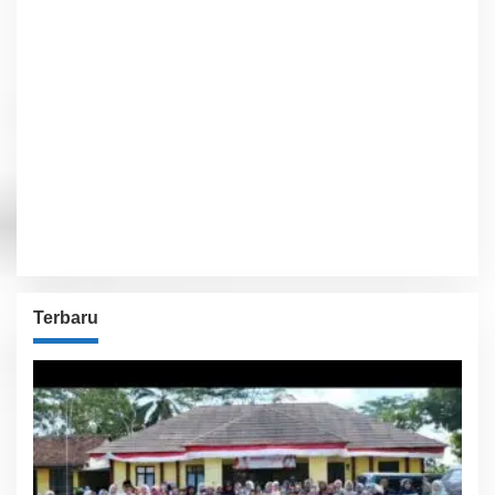
Clouds:
56%
Visibility:
10 km
Sunrise:
6:01 am
Sunset:
5:54 pm
44 %
1010 hPa
15 Km/h
Detailed weather
Last updated: 1:23 pm
Weather from OpenWeatherMap
Terbaru