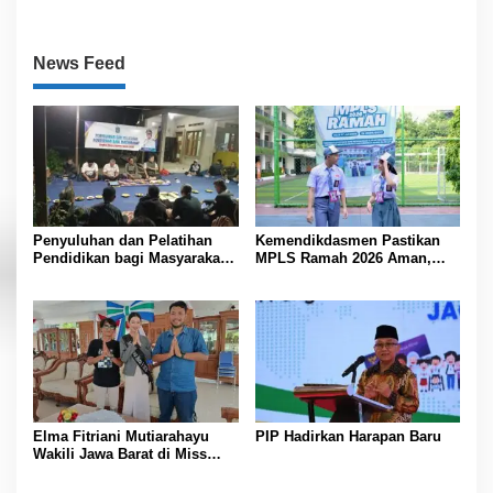
News Feed
Penyuluhan dan Pelatihan
Kemendikdasmen Pastikan
Pendidikan bagi Masyarakat
MPLS Ramah 2026 Aman,
Tingkat Desa Jajawar Tahun
Nyaman, dan Menyenangkan
2026 Tingkatkan Kualitas
SDM dan Partisipasi Warga
Elma Fitriani Mutiarahayu
PIP Hadirkan Harapan Baru
Wakili Jawa Barat di Miss
Bintang Indonesia 2026