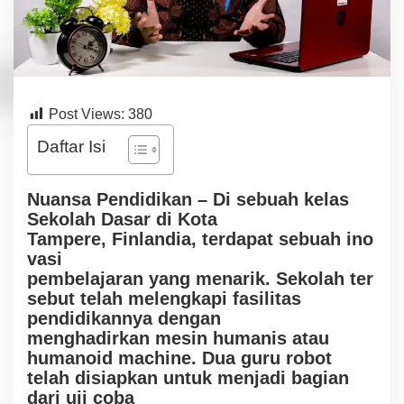
Post Views:
380
Daftar Isi
Nuansa Pendidikan – D
i
s
e
bu
a
h
kelas
Sekolah Dasar di Kota
Tampere
,
Finlandia
,
t
e
rd
a
pa
t
s
ebu
a
h
i
n
o
v
a
s
i
pembelajaran
y
an
g
me
n
a
r
i
k.
S
e
ko
l
a
h
ter
sebut telah melengkapi fasilitas
pendidikannya dengan
menghadirkan
mesin humanis atau
humanoid machine. Dua guru robot
telah disiapkan untuk
menjadi bagian
dari
uji coba