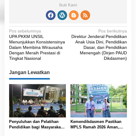
Ikuti Kami
N
Pos sebelumnya
Pos berikutnya
UPA PKKM UNSIL
Direktur Jenderal Pendidikan
a
Menunjukkan Konsistensinya
Anak Usia Dini, Pendidikan
v
Dalam Membina Wirausaha
Dasar, dan Pendidikan
Dengan Meraih Prestasi di
Menengah (Dirjen PAUD
i
Tingkat Nasional
Dikdasmen)
g
Jangan Lewatkan
a
s
i
p
o
s
Penyuluhan dan Pelatihan
Kemendikdasmen Pastikan
Pendidikan bagi Masyarakat
MPLS Ramah 2026 Aman,
Tingkat Desa Jajawar Tahun
Nyaman, dan Menyenangkan