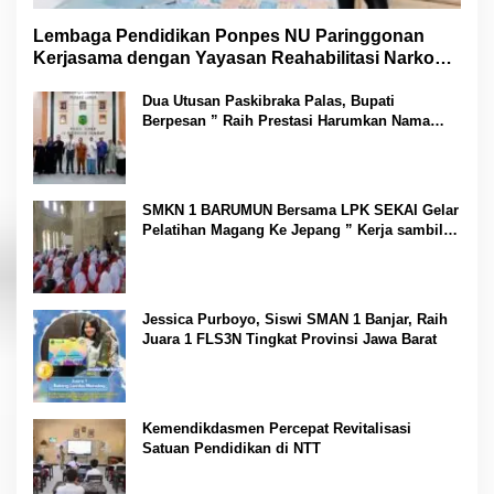
Lembaga Pendidikan Ponpes NU Paringgonan
Kerjasama dengan Yayasan Reahabilitasi Narkoba
Gemilang Sakti
Dua Utusan Paskibraka Palas, Bupati
Berpesan ” Raih Prestasi Harumkan Nama
Daerah dan Jaga Kesehatan “
SMKN 1 BARUMUN Bersama LPK SEKAI Gelar
Pelatihan Magang Ke Jepang ” Kerja sambil
Kuliah”
Jessica Purboyo, Siswi SMAN 1 Banjar, Raih
Juara 1 FLS3N Tingkat Provinsi Jawa Barat
Kemendikdasmen Percepat Revitalisasi
Satuan Pendidikan di NTT