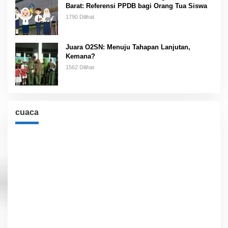
Barat: Referensi PPDB bagi Orang Tua Siswa
1790 Dilihat
Juara O2SN: Menuju Tahapan Lanjutan,
Kemana?
1562 Dilihat
cuaca
Cuaca
Jakarta, ID
10:15 pm,
Agu 8, 2026
29
°C