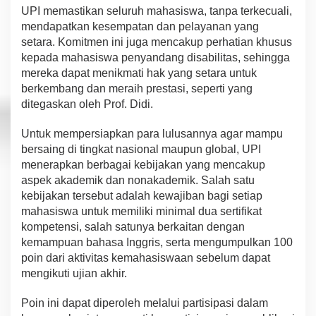
UPI
mem
a
sti
k
an
s
e
luruh
ma
h
a
s
isw
a
,
t
a
n
p
a
te
r
kecual
i
,
mendapatkan
kesempatan
d
a
n
pelayanan yang
s
et
a
r
a
.
Komitmen ini juga mencakup perhatian khusus
kepada mahasiswa penyandang disabilitas, sehingga
mereka dapat menikmati hak yang setara
untuk
berkembang dan
m
er
aih
prestasi,
seperti yang
ditegaskan oleh
Prof. Didi.
Untuk mempersiapkan
p
a
ra
lulusannya
agar mampu
bersaing di tingkat nasional maupun global, UPI
menerapkan berbagai kebijakan
yang mencakup
aspek
akademik dan nonakademik. Sa
lah
satu
kebijakan tersebut adalah kewajiban bagi setiap
mahasiswa
untu
k memiliki minimal dua sertifikat
kompetensi, salah satunya
berkaitan dengan
kemampuan bahasa Inggris, serta men
g
u
mpulkan
100
poin
dari
aktivitas kemahasiswaan sebelum
dapat
mengikuti ujian akhir.
Poin
ini
dapat diperoleh melalui
pa
r
t
i
s
i
p
a
s
i d
a
lam