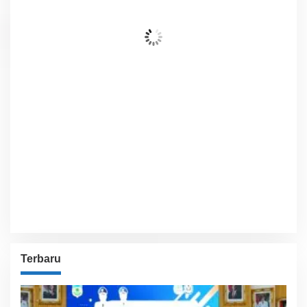
Awan Tersebar
Wind Gust:
7 Km/h
Clouds:
35%
Visibility:
10 km
Sunrise:
6:02 am
Sunset:
5:54 pm
78 %
1014 hPa
8 Km/h
Detailed weather
Last updated: 10:07 pm
Weather from OpenWeatherMap
Terbaru