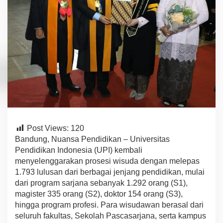
J
u
n
j
u
n
g
I
n
t
e
g
r
i
Post Views:
120
t
a
Bandung, Nuansa Pendidikan – Universitas
s
Pendidikan Indonesia
(UPI)
kembali
d
me
nye
l
engg
a
ra
kan prosesi wisuda dengan mel
epa
s
a
1.793
lul
u
s
an dari berbagai jenjang pendidikan, mulai
n
dari program sarjana
sebanyak
1.292
orang
(S1),
A
d
magister 335
orang
(S2), doktor 154
orang
(S3),
a
hingga program profesi. Para
w
is
u
daw
an berasal dari
p
seluruh fakultas, Sekolah Pascasarjana, serta kampus
t