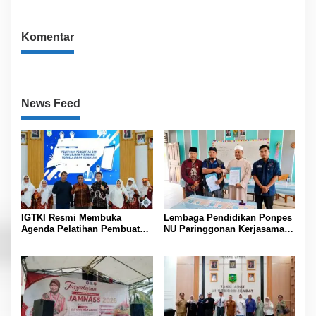
Juli 2026
Komentar
News Feed
IGTKI Resmi Membuka
Lembaga Pendidikan Ponpes
Agenda Pelatihan Pembuatan
NU Paringgonan Kerjasama
dan Penyusunan Perangkat
dengan Yayasan Reahabilitasi
Pembelajaran PAUD di
Narkoba Gemilang Sakti
Padang Lawas