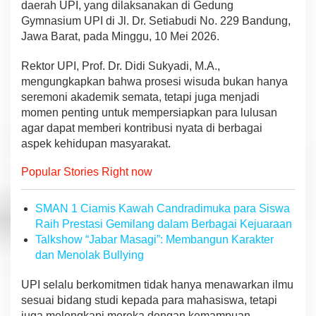
daerah
UPI,
yang dilaksanakan di Gedung
i
f
Gymnasium UPI
di
Jl. Dr. Setiabudi No. 229 Bandung,
H
Jawa Barat
,
pada
Minggu, 10
Mei 2026.
a
d
Rektor
UPI, Prof. Dr. Didi Sukyadi, M.A.,
a
men
g
ungk
ap
k
an bahwa
prosesi
wisuda bukan
h
a
n
y
a
p
i
seremoni akademik
semata,
tetapi
j
u
ga
menjadi
D
momen
penting untuk me
mpe
r
s
iapka
n para lulusan
u
agar
d
ap
at
m
e
mbe
ri
kontribusi nyata
di berbagai
n
a
spe
k
k
ehidupan
masyarakat.
i
a
Popular Stories Right now
K
e
r
SMAN 1 Ciamis Kawah Candradimuka para Siswa
j
a
Raih Prestasi Gemilang dalam Berbagai Kejuaraan
Talkshow “Jabar Masagi”: Membangun Karakter
dan Menolak Bullying
UPI selalu berkomitmen
tidak hanya me
n
a
wark
an ilmu
sesuai bidang studi
kepada para mahasiswa,
tetapi
juga
melengkapi mereka
dengan kemampuan