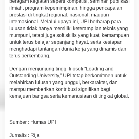
beragam kegiatan
seperti kompetisi, seminar, publikasi
ilmiah,
program
kepemimpinan, hingga
pencapaian
prestasi di tingkat regional, nasional,
m
a
upu
n
internasional. Melalui
upaya
ini, UPI berharap para
lulusan
tidak hanya
memiliki
ke
t
era
mp
il
a
n tekni
s yang
mumpuni, tetapi juga soft skills yang
kuat, kemampuan
untuk terus
belajar
s
e
panj
an
g
hayat,
serta kesiapan
menghadapi
ta
n
t
a
ng
a
n
dunia kerja yang
dinamis dan
terus ber
k
em
ba
n
g
.
Dengan
m
en
junjun
g
tinggi filosofi
“Leading and
Outstanding University
,
” UPI te
tap
berkomitmen
u
nt
u
k
melahirkan
lulusan yang unggul, berkarakter, dan
mampu memberikan kontribusi
sig
n
i
fik
a
n
bagi
k
ema
j
u
a
n bangsa
s
ert
a kemanusiaan
di tingkat
global.
Sumber : Humas UPI
Jurnalis : Rija