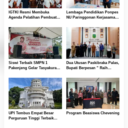
p
o
IGTKI Resmi Membuka
Lembaga Pendidikan Ponpes
s
Agenda Pelatihan Pembuatan
NU Paringgonan Kerjasama
dan Penyusunan Perangkat
dengan Yayasan Reahabilitasi
Pembelajaran PAUD di
Narkoba Gemilang Sakti
Padang Lawas
Siswi Terbaik SMPN 1
Dua Utusan Paskibraka Palas,
Pakenjeng Gelar Tasyakuran
Bupati Berpesan ” Raih
Jelang Keberangkatan
Prestasi Harumkan Nama
Jambore Nasional
Daerah dan Jaga Kesehatan “
UPI Tembus Empat Besar
Program Beasiswa Chevening
Perguruan Tinggi Terbaik
Indonesia Versi Webometrics