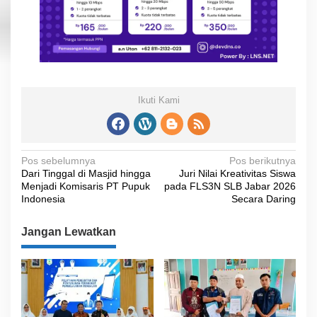
Ikuti Kami
N
Pos sebelumnya
Pos berikutnya
Dari Tinggal di Masjid hingga
Juri Nilai Kreativitas Siswa
a
Menjadi Komisaris PT Pupuk
pada FLS3N SLB Jabar 2026
v
Indonesia
Secara Daring
i
Jangan Lewatkan
g
a
s
i