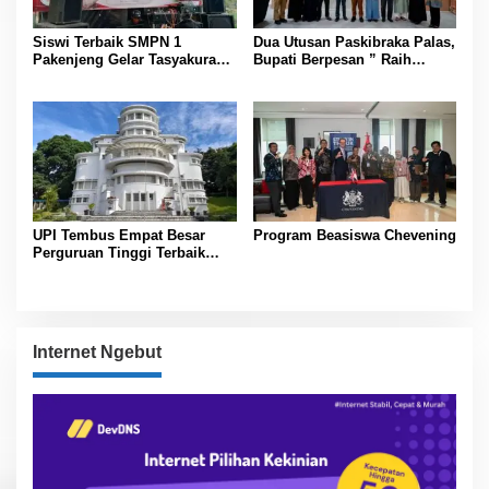
Siswi Terbaik SMPN 1
Dua Utusan Paskibraka Palas,
Pakenjeng Gelar Tasyakuran
Bupati Berpesan ” Raih
Jelang Keberangkatan
Prestasi Harumkan Nama
Jambore Nasional
Daerah dan Jaga Kesehatan “
UPI Tembus Empat Besar
Program Beasiswa Chevening
Perguruan Tinggi Terbaik
Indonesia Versi Webometrics
Juli 2026
Internet Ngebut