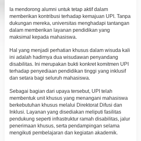
I
a mendorong alumni untuk te
tap
ak
ti
f
dalam
mem
ber
i
kan
kontribusi terhadap kemajuan
UPI. Tanpa
dukungan m
er
eka
, universitas
men
gh
a
d
a
pi
t
a
ntangan
dala
m memberikan layanan
pendidikan
yang
mak
s
imal
k
ep
a
da
mahasiswa
.
H
a
l
y
an
g
menjadi perhatian khusus dalam
wisuda kali
ini
a
da
l
a
h
hadirnya
dua wisudawan penyandang
disabilitas.
Ini
me
rup
akan
bukti
konkret
komitmen UPI
t
erh
a
d
a
p
p
enyediaan pendidikan tinggi yang inklusif
dan setara bagi seluruh mahasiswa.
Sebagai
bagian dari upaya tersebut, UPI
telah
mem
ben
tu
k unit khusus yang menangani mahasiswa
berkebutuhan khusus melalui Direktorat Difusi dan
Inklusi.
L
aya
n
an
y
a
n
g
d
is
ediakan
m
e
liput
i fasilitas
pendukung
seperti infrastruktur ramah disabilitas, jalur
penerimaan khusus, serta pendampingan selama
m
e
ngikuti
pembelajaran dan kegiatan akademik.