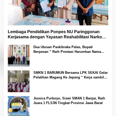
Lembaga Pendidikan Ponpes NU Paringgonan
Kerjasama dengan Yayasan Reahabilitasi Narkoba
Gemilang Sakti
Dua Utusan Paskibraka Palas, Bupati
Berpesan ” Raih Prestasi Harumkan Nama
Daerah dan Jaga Kesehatan “
SMKN 1 BARUMUN Bersama LPK SEKAI Gelar
Pelatihan Magang Ke Jepang ” Kerja sambil
Kuliah”
Jessica Purboyo, Siswi SMAN 1 Banjar, Raih
Juara 1 FLS3N Tingkat Provinsi Jawa Barat