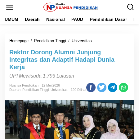
L
e
w
UMUM
Daerah
Nasional
PAUD
Pendidikan Dasar
Pe
a
t
i
k
Homepage
/
Pendidikan Tinggi
/
Universitas
R
e
e
k
Rektor Dorong Alumni Junjung
k
o
t
n
Integritas dan Adaptif Hadapi Dunia
o
t
Kerja
r
e
D
n
UPI Mewisuda 1.793 Lulusan
o
r
Nuansa Pendidikan
12 Mei 2026
Daerah
,
Pendidikan Tinggi
,
Universitas
120 Dilihat
o
n
g
A
l
u
m
n
i