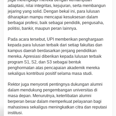
adaptasi,
nilai
integritas, kejujuran, serta
membangun
jejaring yang
soli
d
. Dengan bekal
ini
,
para
lulusan
diharapkan mampu
m
e
nca
pa
i
kesuksesan
dalam
berbagai profesi, baik sebagai pendidik, pengusaha,
politisi, bankir, maupun p
e
r
an l
a
i
nn
y
a
.
P
a
da
ac
ara tersebut, UPI memberikan pe
ng
h
a
rgaan
kepada
p
a
ra
lulusan
terbaik dari setiap fakultas dan
kampus daerah berdasarkan jenjang pendidikan
m
e
rek
a
.
Apresiasi
diberikan kepada lulusan terbaik
program
S1
,
S2
, dan
S3
sebagai bentuk
penghormatan atas pe
nc
a
p
a
i
an
akademik
m
erek
a
sekaligus
kontribusi
p
ositif s
e
lam
a
masa studi.
Rektor juga menyoroti
pentingnya
duku
n
gan
alumni
dalam mendukung
p
e
nge
m
b
a
ng
an universitas
di
masa depan.
Menurutnya, k
ete
rlib
a
ta
n alumni
b
erper
an b
es
a
r
dalam
memperkuat pelayanan
b
a
gi
mahasiswa
s
ek
a
ligus
meningkatkan
citra dan
reputasi
institusi.