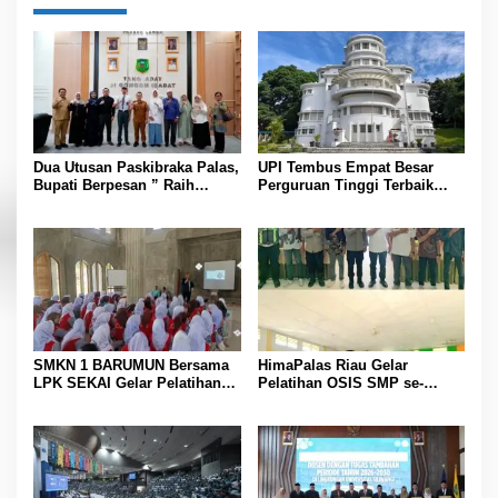
Dua Utusan Paskibraka Palas,
UPI Tembus Empat Besar
Bupati Berpesan ” Raih
Perguruan Tinggi Terbaik
Prestasi Harumkan Nama
Indonesia Versi Webometrics
Daerah dan Jaga Kesehatan “
Juli 2026
SMKN 1 BARUMUN Bersama
HimaPalas Riau Gelar
LPK SEKAI Gelar Pelatihan
Pelatihan OSIS SMP se-
Magang Ke Jepang ” Kerja
Kabupaten Padang Lawas
sambil Kuliah”
Sinergi dengan Pemkab