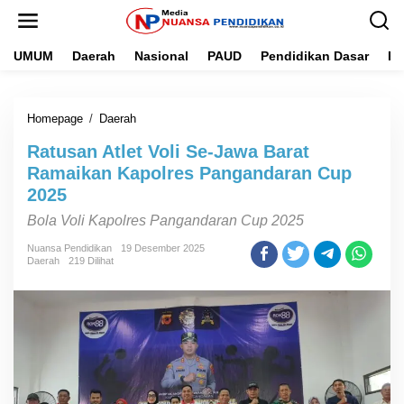
L
e
w
UMUM
Daerah
Nasional
PAUD
Pendidikan Dasar
Pe
a
t
i
k
Homepage
/
Daerah
R
e
a
k
Ratusan Atlet Voli Se-Jawa Barat
t
o
u
n
Ramaikan Kapolres Pangandaran Cup
s
t
2025
a
e
n
n
Bola Voli Kapolres Pangandaran Cup 2025
A
t
Nuansa Pendidikan
19 Desember 2025
Daerah
219 Dilihat
l
e
t
V
o
l
i
S
e