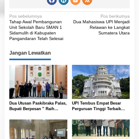
N
Pos sebelumnya
Pos berikutnya
Tahap Awal Pembangunan
Dua Mahasiswa UPI Menjadi
a
Unit Sekolah Baru SMAN 1
Relawan ke Langkat
v
Sidamulih di Kabupaten
Sumatera Utara
Pangandaran Telah Selesai
i
g
Jangan Lewatkan
a
s
i
p
o
s
Dua Utusan Paskibraka Palas,
UPI Tembus Empat Besar
Bupati Berpesan ” Raih
Perguruan Tinggi Terbaik
Prestasi Harumkan Nama
Indonesia Versi Webometrics
Daerah dan Jaga Kesehatan “
Juli 2026