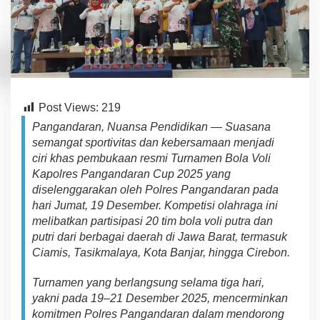
-
J
a
w
a
B
a
r
Post Views:
219
a
t
Pangandaran, Nuansa Pendidikan — S
u
a
sa
na
R
semangat
sportivitas dan kebersamaan me
n
j
a
d
i
a
ciri khas
pembukaan
resmi
Turnamen Bola Voli
m
a
Kapolres Pangandaran Cup 2025 yang
i
di
s
eleng
g
ar
a
kan oleh
Polres Pangandaran
pad
a
k
hari
Ju
m
a
t,
19 Desember. Kompetisi
olahraga ini
a
m
el
i
b
at
k
an
partisipasi
20 tim
bola voli
putra dan
n
putri dari
berbagai daerah di Jawa Barat, termasuk
K
a
Ciamis, Tasikmalaya, Kota Banjar, hingga Cirebon.
p
o
Turnamen yang berlangsung selama tiga hari,
l
yakni pada 19–21 Desember 2025, mencerminkan
r
komitmen Polres Pangandaran dalam mendorong
e