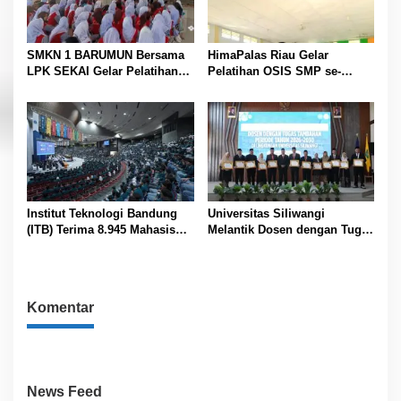
SMKN 1 BARUMUN Bersama
HimaPalas Riau Gelar
LPK SEKAI Gelar Pelatihan
Pelatihan OSIS SMP se-
Magang Ke Jepang ” Kerja
Kabupaten Padang Lawas
sambil Kuliah”
Sinergi dengan Pemkab
Institut Teknologi Bandung
Universitas Siliwangi
(ITB) Terima 8.945 Mahasiswa
Melantik Dosen dengan Tugas
Baru
Tambahan Periode 2026 –
2030
Komentar
News Feed