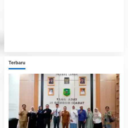
Sunset:
5:54 pm
87 %
1012 hPa
8 Km/h
Detailed weather
Last updated: 5:55 am
Weather from OpenWeatherMap
Terbaru