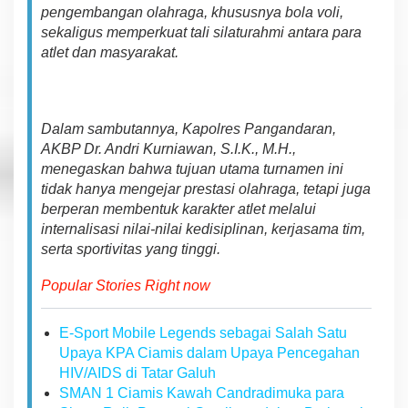
s
pengembangan olahraga, khususnya bola voli,
P
sekaligus memperkuat tali silaturahmi antara para
a
atlet dan masyarakat.
n
g
a
n
d
Dalam sambutannya, Kapolres Pangandaran,
a
AKBP Dr. Andri Kurniawan, S.I.K., M.H.,
r
menegaskan bahwa tujuan utama turnamen ini
a
tidak hanya mengejar prestasi olahraga, tetapi juga
n
C
berperan membentuk karakter atlet melalui
u
internalisasi nilai-nilai kedisiplinan, kerjasama tim,
p
serta sportivitas yang tinggi.
2
0
Popular Stories Right now
2
5
E-Sport Mobile Legends sebagai Salah Satu
Upaya KPA Ciamis dalam Upaya Pencegahan
HIV/AIDS di Tatar Galuh
SMAN 1 Ciamis Kawah Candradimuka para