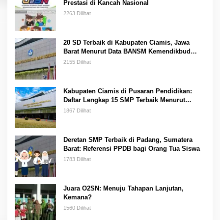
Prestasi di Kancah Nasional
2263 Dilihat
20 SD Terbaik di Kabupaten Ciamis, Jawa
Barat Menurut Data BANSM Kemendikbud
2023
2155 Dilihat
Kabupaten Ciamis di Pusaran Pendidikan:
Daftar Lengkap 15 SMP Terbaik Menurut
Kemendikbud
1867 Dilihat
Deretan SMP Terbaik di Padang, Sumatera
Barat: Referensi PPDB bagi Orang Tua Siswa
1783 Dilihat
Juara O2SN: Menuju Tahapan Lanjutan,
Kemana?
1560 Dilihat