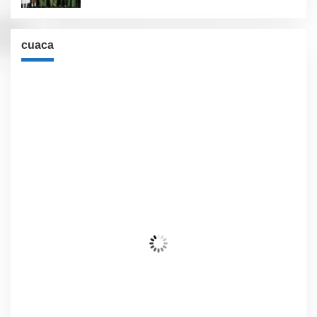
cuaca
Cuaca
Jakarta, ID
6:02 am,
Agu 7, 2026
26
°C
Awan Pecah
Wind Gust:
12 Km/h
Clouds:
77%
Visibility:
10 km
Sunrise:
6:02 am