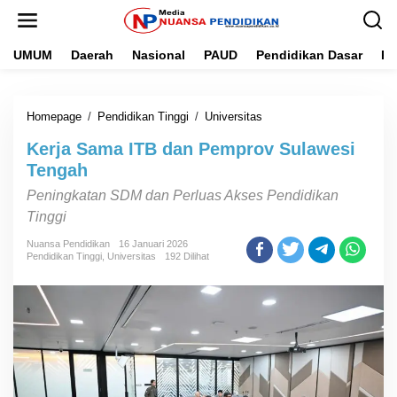
L
e
w
UMUM
Daerah
Nasional
PAUD
Pendidikan Dasar
Pe
a
t
i
k
Homepage
/
Pendidikan Tinggi
/
Universitas
K
e
e
k
Kerja Sama ITB dan Pemprov Sulawesi
r
o
j
n
Tengah
a
t
Peningkatan SDM dan Perluas Akses Pendidikan
S
e
a
n
Tinggi
m
a
Nuansa Pendidikan
16 Januari 2026
Pendidikan Tinggi
,
Universitas
192 Dilihat
I
T
B
d
a
n
P
e
m