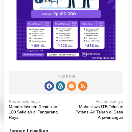
Ikuti Kami
N
Pos sebelumnya
Pos berikutnya
Mendikdasmen Resmikan
Mahasiswa ITB Telusuri
a
100 Sekolah di Tangerang
Potensi Air Tanah di Desa
v
Raya
Arjawinangun
i
Jangan Lewatkan