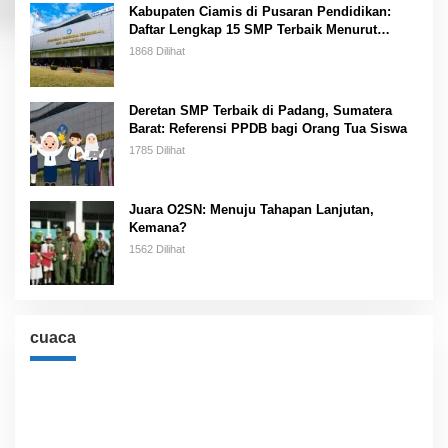
Kabupaten Ciamis di Pusaran Pendidikan:
Daftar Lengkap 15 SMP Terbaik Menurut
Kemendikbud
1868 Dilihat
Deretan SMP Terbaik di Padang, Sumatera
Barat: Referensi PPDB bagi Orang Tua Siswa
1785 Dilihat
Juara O2SN: Menuju Tahapan Lanjutan,
Kemana?
1562 Dilihat
cuaca
Cuaca