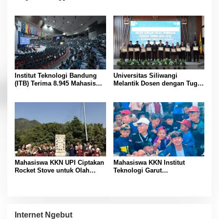
Indonesia Versi Webometrics
Juli 2026
Institut Teknologi Bandung
Universitas Siliwangi
(ITB) Terima 8.945 Mahasiswa
Melantik Dosen dengan Tugas
Baru
Tambahan Periode 2026 –
2030
Mahasiswa KKN UPI Ciptakan
Mahasiswa KKN Institut
Rocket Stove untuk Olah
Teknologi Garut
Sampah Desa
Sosialisasikan Pengenalan AI
di SDN 01 Margamulya
Internet Ngebut