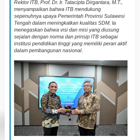
Rektor ITB
,
Prof. Dr. Ir. Tatacipta Dirgantara, M.T.
,
menya
m
p
a
i
kan bahwa ITB mendukung
s
e
pe
nuh
nya
upaya Pemerintah Provinsi Sulawesi
Tengah dalam meningkatkan kualitas SDM.
I
a
menegaskan bahwa
visi dan misi yang diusung
sejalan dengan n
or
m
a dan prinsip ITB sebagai
institusi pendidikan tinggi yang
m
e
miliki
peran
aktif
dalam
p
em
b
a
n
g
u
n
an
n
as
ion
a
l
.