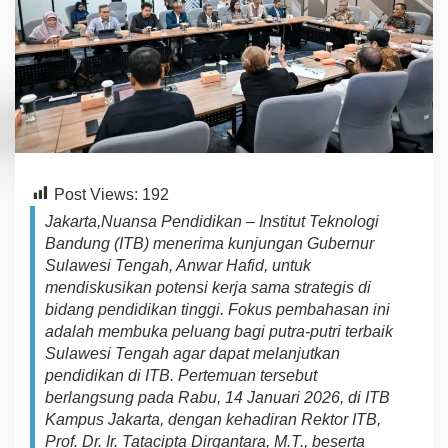
p
r
o
v
S
u
l
a
w
e
s
Post Views:
192
i
Jakarta,Nuansa Pendidikan – Institut Teknologi
T
e
Bandung (ITB) menerima kunjungan Gubernur
n
Sulawesi Tengah
,
Anwar Hafid
,
untuk
g
me
n
d
is
k
usik
a
n
p
ot
e
n
s
i
kerja sama strategis di
a
bidang pendidikan tinggi
.
Fo
kus
pem
b
a
hasan
i
ni
h
adalah
membuka
p
e
luang
bagi putra-putri terbaik
Sulawesi Tengah
agar
dapat
melanjutkan
pen
di
dikan
di ITB. Pertemuan tersebut
berlangsung
p
a
d
a R
abu,
14 Januari 2026, di
ITB
Kampus Jakarta, dengan kehadiran Rektor ITB,
Prof. Dr. Ir. Tatacipta Dirgantara, M.T.,
b
esert
a