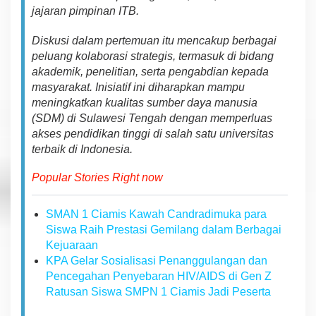
j
ajaran
p
impinan ITB
.
Disk
u
si
dalam pertemuan itu
mencakup berbagai
peluang kolaborasi strategis, termasuk
di bidang
akademik, penelitian,
sert
a pengabdian kepada
masyarakat. Inisiatif ini diharapkan
m
a
m
p
u
men
i
ng
kat
ka
n kualitas sumber daya manusia
(SDM)
di
Sulawesi Tengah
d
e
n
g
a
n
memperluas
akses pendidikan tinggi di salah satu
u
niv
er
sit
a
s
terbaik di Indonesia.
Popular Stories Right now
SMAN 1 Ciamis Kawah Candradimuka para
Siswa Raih Prestasi Gemilang dalam Berbagai
Kejuaraan
KPA Gelar Sosialisasi Penanggulangan dan
Pencegahan Penyebaran HIV/AIDS di Gen Z
Ratusan Siswa SMPN 1 Ciamis Jadi Peserta