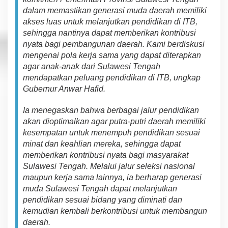
dalam
mema
st
ik
an generasi muda daerah
memi
liki
a
kse
s
l
u
as
untuk melanjutkan
pendidikan di ITB
,
se
hi
n
gga
n
a
n
tinya
dapa
t
m
em
b
er
ika
n
kontribusi
nyata
bagi pembangunan daerah. Kami
b
e
rdi
s
kusi
me
n
g
en
ai
pol
a kerja sama
yang dapat diterapkan
agar anak-anak
dari
Sulawesi Tengah
me
ndap
at
k
a
n
p
e
lu
an
g
pendidikan di ITB, u
n
gk
a
p
Gubernur Anwar Hafid.
Ia men
eg
a
sk
an
bahwa
berbagai jalur pendidikan
akan di
o
p
tim
a
l
k
an agar putra-putri daerah
memiliki
kesempatan untuk
menempuh pendidikan sesuai
minat dan keahlian
m
er
e
k
a
,
sehingga dapat
memberikan
ko
nt
ribusi
nyata bagi masyarakat
Sulawesi Tengah.
Me
l
a
lu
i jalur seleksi nasional
maupun kerja sama lainnya,
i
a
be
r
h
a
r
a
p
generasi
muda Sulawesi Tengah dapat
me
la
njutkan
pendidikan
sesuai bidang
yang diminati
dan
kemudian
kembali
b
e
rko
n
tr
i
b
u
s
i untuk
m
e
m
b
a
ngu
n
dae
ra
h
.