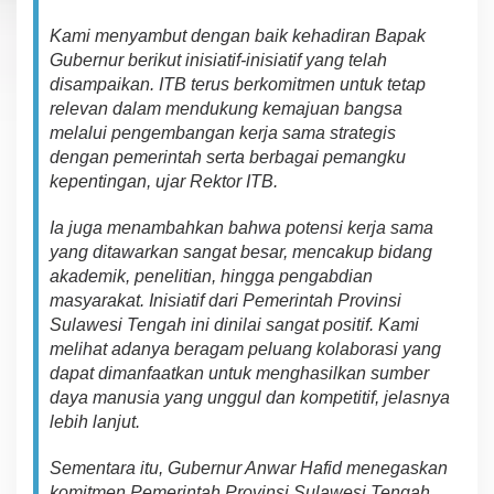
Kami menyambut
dengan
baik kehadiran Bapak
Gubernur ber
iku
t inisiatif-inisiatif yang
telah
disampaikan. ITB
t
e
ru
s ber
komitmen
untuk tetap
relevan
d
a
lam
mendukung
kemajuan bangsa
melalui pengembangan kerja sama strategis
dengan pemerintah
s
ert
a berbagai pemangku
kepentingan, u
j
a
r
Rektor ITB
.
Ia
jug
a
menambahkan
bahwa potensi kerja sama
yang ditawarkan sangat besar,
m
enc
ak
up
bidang
akademik, penelitian,
h
ingg
a pengabdian
m
a
s
y
a
r
a
k
at. Inisiatif dari Pemerintah Provinsi
Sulawesi Tengah ini
dinilai
sangat
po
s
i
t
if
. Kami
melihat a
da
nya
beragam
peluang kolaborasi yang
dapat diman
fa
a
tka
n untuk men
g
has
i
lk
an
sumber
daya manusia yang
unggul dan
k
omp
e
titif
,
j
el
a
s
n
ya
lebih
l
an
ju
t
.
Se
mentara
i
tu
, Gubernur Anwar Hafid men
e
g
a
sk
an
komitmen Pemerintah Provinsi Sulawesi Tengah