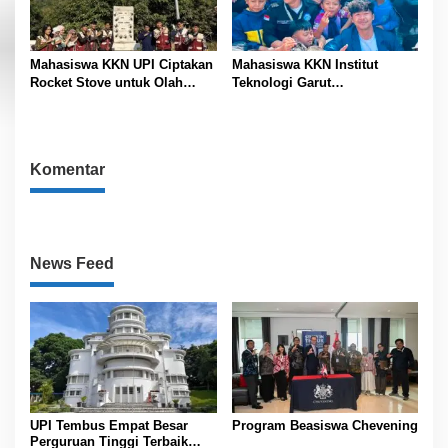
Mahasiswa KKN UPI Ciptakan
Mahasiswa KKN Institut
Rocket Stove untuk Olah
Teknologi Garut
Sampah Desa
Sosialisasikan Pengenalan AI
di SDN 01 Margamulya
Komentar
News Feed
UPI Tembus Empat Besar
Program Beasiswa Chevening
Perguruan Tinggi Terbaik