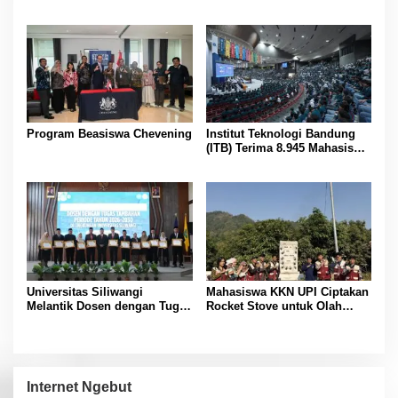
dengan Yayasan Reahabilitasi
Indonesia Versi Webometrics
Narkoba Gemilang Sakti
Juli 2026
Program Beasiswa Chevening
Institut Teknologi Bandung
(ITB) Terima 8.945 Mahasiswa
Baru
Universitas Siliwangi
Mahasiswa KKN UPI Ciptakan
Melantik Dosen dengan Tugas
Rocket Stove untuk Olah
Tambahan Periode 2026 –
Sampah Desa
2030
Internet Ngebut