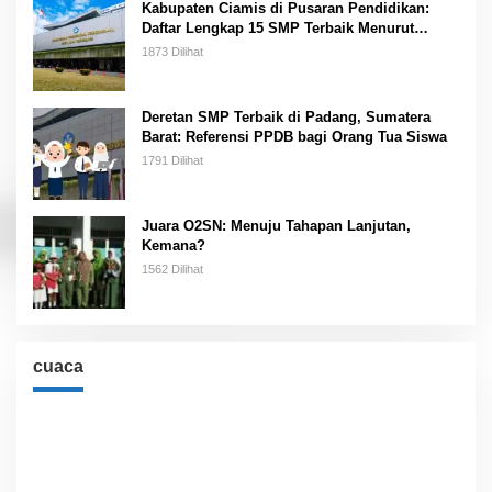
Kabupaten Ciamis di Pusaran Pendidikan:
Daftar Lengkap 15 SMP Terbaik Menurut
Kemendikbud
1873 Dilihat
Deretan SMP Terbaik di Padang, Sumatera
Barat: Referensi PPDB bagi Orang Tua Siswa
1791 Dilihat
Juara O2SN: Menuju Tahapan Lanjutan,
Kemana?
1562 Dilihat
cuaca
Cuaca