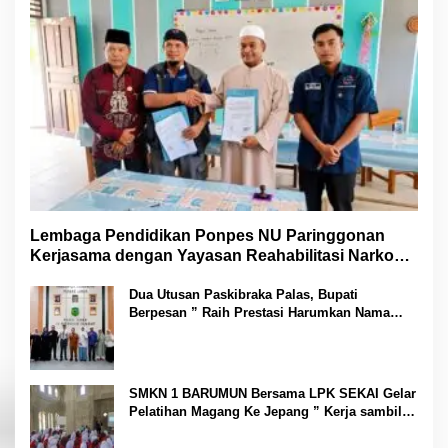
Lembaga Pendidikan Ponpes NU Paringgonan
Kerjasama dengan Yayasan Reahabilitasi Narkoba
Gemilang Sakti
Dua Utusan Paskibraka Palas, Bupati
Berpesan ” Raih Prestasi Harumkan Nama
Daerah dan Jaga Kesehatan “
SMKN 1 BARUMUN Bersama LPK SEKAI Gelar
Pelatihan Magang Ke Jepang ” Kerja sambil
Kuliah”