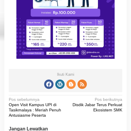
Ikuti Kami
N
Pos sebelumnya
Pos berikutnya
Open Visit Kampus UPI di
Disdik Jabar Terus Perkuat
a
Tasikmalaya : Meriah Penuh
Ekosistem SMK
v
Antusiasme Peserta
i
Jangan Lewatkan