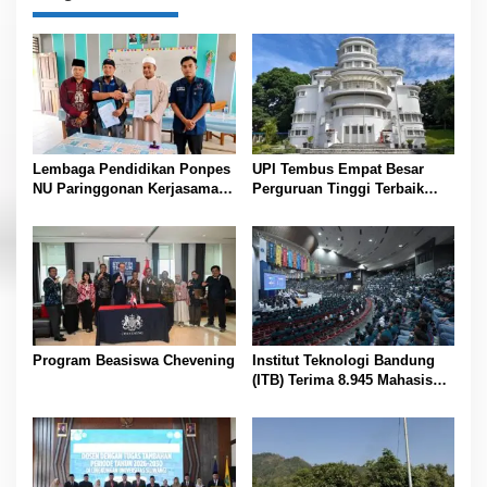
g
a
s
i
p
o
Lembaga Pendidikan Ponpes
UPI Tembus Empat Besar
s
NU Paringgonan Kerjasama
Perguruan Tinggi Terbaik
dengan Yayasan Reahabilitasi
Indonesia Versi Webometrics
Narkoba Gemilang Sakti
Juli 2026
Program Beasiswa Chevening
Institut Teknologi Bandung
(ITB) Terima 8.945 Mahasiswa
Baru