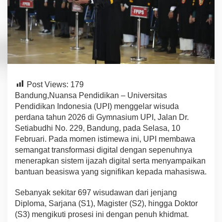
s
u
d
a
P
e
r
d
a
Post Views:
179
n
a
Bandung,Nuansa Pendidikan – Universitas
U
Pendidikan Indonesia (UPI) menggelar wisuda
P
perdana tahun 2026 di Gymnasium UPI, Jalan Dr.
I
Setiabudhi No. 229, Bandung, pada Selasa, 10
2
0
Februari. Pada momen istimewa ini, UPI membawa
2
semangat transformasi digital dengan sepenuhnya
6
menerapkan sistem ijazah digital serta menyampaikan
:
bantuan beasiswa yang signifikan kepada mahasiswa.
I
j
a
Sebanyak sekitar 697 wisudawan dari jenjang
z
Diploma, Sarjana (S1), Magister (S2), hingga Doktor
a
(S3) mengikuti prosesi ini dengan penuh khidmat.
h