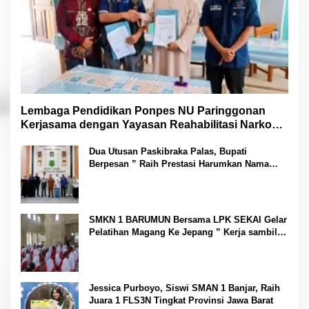
Lembaga Pendidikan Ponpes NU Paringgonan
Kerjasama dengan Yayasan Reahabilitasi Narkoba
Gemilang Sakti
Dua Utusan Paskibraka Palas, Bupati
Berpesan ” Raih Prestasi Harumkan Nama
Daerah dan Jaga Kesehatan “
SMKN 1 BARUMUN Bersama LPK SEKAI Gelar
Pelatihan Magang Ke Jepang ” Kerja sambil
Kuliah”
Jessica Purboyo, Siswi SMAN 1 Banjar, Raih
Juara 1 FLS3N Tingkat Provinsi Jawa Barat