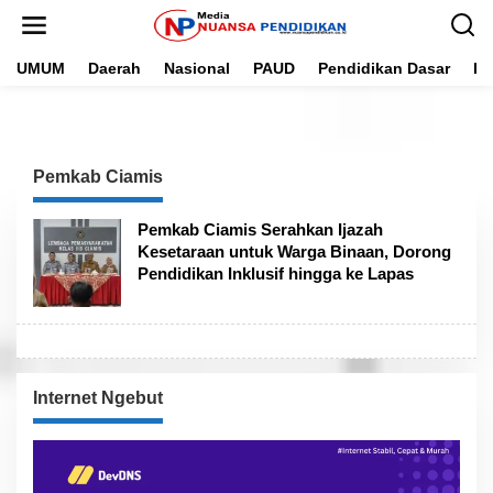
L
e
w
UMUM
Daerah
Nasional
PAUD
Pendidikan Dasar
Pe
a
t
i
k
e
k
Pemkab Ciamis
o
n
t
Pemkab Ciamis Serahkan Ijazah
e
Kesetaraan untuk Warga Binaan, Dorong
n
Pendidikan Inklusif hingga ke Lapas
Internet Ngebut