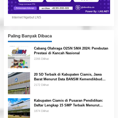
Internet Ngebut LNS
Paling Banyak Dibaca
Cabang Olahraga O2SN SMA 2024: Perebutan
Prestasi di Kancah Nasional
2266 Dilihat
20 SD Terbaik di Kabupaten Ciamis, Jawa
Barat Menurut Data BANSM Kemendikbud
2023
2172 Dilihat
Kabupaten Ciamis di Pusaran Pendidikan:
Daftar Lengkap 15 SMP Terbaik Menurut
Kemendikbud
1874 Dilihat