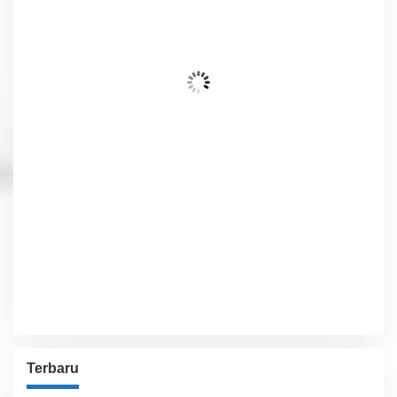
30
°C
Awan Pecah
Wind Gust:
3 Km/h
Clouds:
62%
Visibility:
10 km
Sunrise:
6:01 am
Sunset:
5:54 pm
68 %
1012 hPa
5 Km/h
Detailed weather
Last updated: 8:38 pm
Weather from OpenWeatherMap
Terbaru