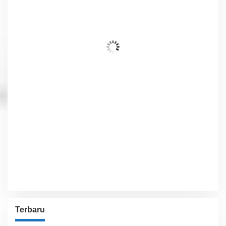
28
°C
Hujan Rintik-Rintik
Wind Gust:
2 Km/h
Clouds:
50%
Visibility:
10 km
Sunrise:
6:02 am
Sunset:
5:54 pm
83 %
1012 hPa
2 Km/h
Detailed weather
Last updated: 9:40 pm
Weather from OpenWeatherMap
Terbaru