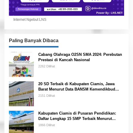
Internet Ngebut LNS
Paling Banyak Dibaca
Cabang Olahraga O2SN SMA 2024: Perebutan
Prestasi di Kancah Nasional
2262 Dilihat
20 SD Terbaik di Kabupaten Ciamis, Jawa
Barat Menurut Data BANSM Kemendikbud
2023
2151 Dilihat
Kabupaten Ciamis di Pusaran Pendidikan:
Daftar Lengkap 15 SMP Terbaik Menurut
Kemendikbud
1866 Dilihat