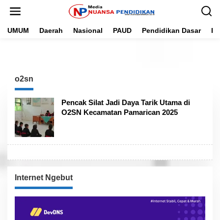
L
e
w
UMUM
Daerah
Nasional
PAUD
Pendidikan Dasar
Pe
a
t
i
k
e
k
o2sn
o
n
t
Pencak Silat Jadi Daya Tarik Utama di
e
O2SN Kecamatan Pamarican 2025
n
Internet Ngebut