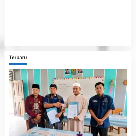
71 %
1012 hPa
10 Km/h
Detailed weather
Last updated: 6:42 pm
Weather from OpenWeatherMap
Terbaru