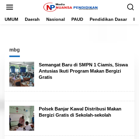
L
e
w
UMUM
Daerah
Nasional
PAUD
Pendidikan Dasar
Pe
a
t
i
k
e
k
mbg
o
n
t
Semangat Baru di SMPN 1 Ciamis, Siswa
e
Antusias Ikuti Program Makan Bergizi
n
Gratis
Polsek Banjar Kawal Distribusi Makan
Bergizi Gratis di Sekolah-sekolah