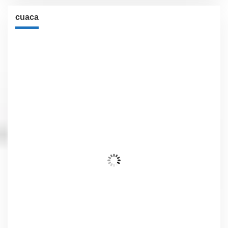
cuaca
Cuaca
Jakarta, ID
6:47 pm,
Agu 8, 2026
30
°C
Langit Cerah
Wind Gust:
8 Km/h
Clouds:
6%
Visibility:
10 km
Sunrise:
6:02 am
Sunset:
5:54 pm