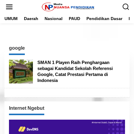
L
e
w
UMUM
Daerah
Nasional
PAUD
Pendidikan Dasar
Pe
a
t
i
k
e
k
google
o
n
t
SMAN 1 Playen Raih Penghargaan
e
sebagai Kandidat Sekolah Referensi
n
Google, Catat Prestasi Pertama di
Indonesia
Internet Ngebut