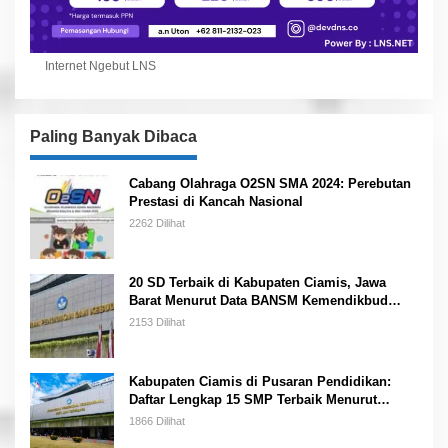
Internet Ngebut LNS
Paling Banyak Dibaca
Cabang Olahraga O2SN SMA 2024: Perebutan
Prestasi di Kancah Nasional
2262 Dilihat
20 SD Terbaik di Kabupaten Ciamis, Jawa
Barat Menurut Data BANSM Kemendikbud
2023
2153 Dilihat
Kabupaten Ciamis di Pusaran Pendidikan:
Daftar Lengkap 15 SMP Terbaik Menurut
Kemendikbud
1866 Dilihat