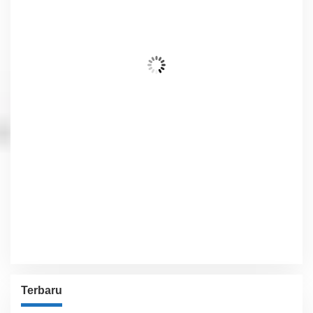
27
°C
Awan Mendung
Wind Gust:
2 Km/h
Clouds:
100%
Visibility:
10 km
Sunrise:
6:02 am
Sunset:
5:54 pm
86 %
1011 hPa
2 Km/h
Detailed weather
Last updated: 1:36 am
Weather from OpenWeatherMap
Terbaru