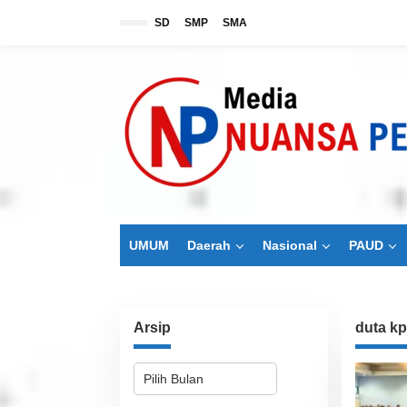
L
SD
SMP
SMA
e
w
a
t
i
k
e
k
o
n
t
e
n
UMUM
Daerah
Nasional
PAUD
Arsip
duta kp
A
r
s