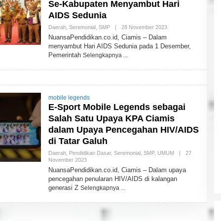
Se-Kabupaten Menyambut Hari
AIDS Sedunia
Daerah
,
Seremonial
,
SMP
|
28 November 2023
O
L
NuansaPendidikan.co.id, Ciamis – Dalam
E
menyambut Hari AIDS Sedunia pada 1 Desember,
H
Pemerintah
Selengkapnya
A
S
E
P
W
A
H
mobile legends
Y
E-Sport Mobile Legends sebagai
U
Salah Satu Upaya KPA Ciamis
D
I
dalam Upaya Pencegahan HIV/AIDS
N
di Tatar Galuh
Daerah
,
Pendidikan Dasar
,
Seremonial
,
SMP
,
UMUM
|
27
November 2023
O
L
NuansaPendidikan.co.id, Ciamis – Dalam upaya
E
pencegahan penularan HIV/AIDS di kalangan
H
generasi Z
Selengkapnya
A
S
E
P
W