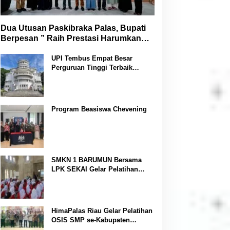
Dua Utusan Paskibraka Palas, Bupati
Berpesan ” Raih Prestasi Harumkan
Nama Daerah dan Jaga Kesehatan “
UPI Tembus Empat Besar
Perguruan Tinggi Terbaik
Indonesia Versi Webometrics
Juli 2026
Program Beasiswa Chevening
SMKN 1 BARUMUN Bersama
LPK SEKAI Gelar Pelatihan
Magang Ke Jepang ” Kerja
sambil Kuliah”
HimaPalas Riau Gelar Pelatihan
OSIS SMP se-Kabupaten
Padang Lawas Sinergi dengan