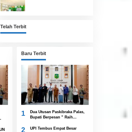
Pemkab
Telah Terbit
Baru Terbit
1
Dua Utusan Paskibraka Palas,
Bupati Berpesan ” Raih
Prestasi Harumkan Nama
Daerah dan Jaga Kesehatan “
2
UPI Tembus Empat Besar
UN