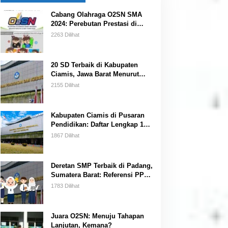
Cabang Olahraga O2SN SMA
2024: Perebutan Prestasi di
Kancah Nasional
2263 Dilihat
20 SD Terbaik di Kabupaten
Ciamis, Jawa Barat Menurut
Data BANSM Kemendikbud 2023
2155 Dilihat
Kabupaten Ciamis di Pusaran
Pendidikan: Daftar Lengkap 15
SMP Terbaik Menurut
1867 Dilihat
Kemendikbud
Deretan SMP Terbaik di Padang,
Sumatera Barat: Referensi PPDB
bagi Orang Tua Siswa
1783 Dilihat
Juara O2SN: Menuju Tahapan
Lanjutan, Kemana?