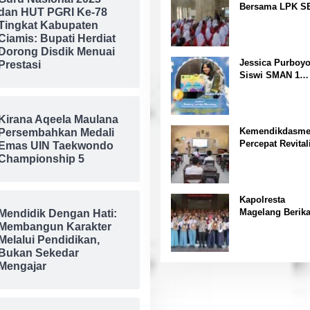
Bersama LPK S
Kesehatan “
dan HUT PGRI Ke-78
Gelar Pelatihan
Tingkat Kabupaten
Magang Ke Jepa
Ciamis: Bupati Herdiat
Kerja sambil Ku
Dorong Disdik Menuai
Jessica Purboyo
Prestasi
Siswi SMAN 1
Banjar, Raih Jua
FLS3N Tingkat
Provinsi Jawa B
Kirana Aqeela Maulana
Kemendikdasm
Persembahkan Medali
Percepat Revital
Emas UIN Taekwondo
Satuan Pendidi
Championship 5
di NTT
Kapolresta
Magelang Berik
Mendidik Dengan Hati:
Penghargaan Pa
Membangun Karakter
Acara Lomba Pi
Melalui Pendidikan,
Kamtibmas
Bukan Sekedar
Mengajar