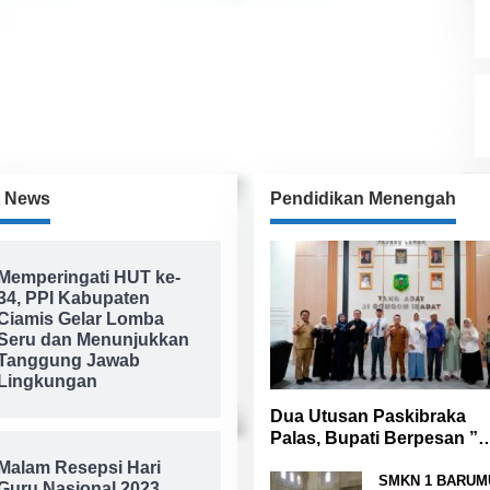
t News
Pendidikan Menengah
Memperingati HUT ke-
34, PPI Kabupaten
Ciamis Gelar Lomba
Seru dan Menunjukkan
Tanggung Jawab
Lingkungan
Dua Utusan Paskibraka
Palas, Bupati Berpesan ”
Raih Prestasi Harumkan
Malam Resepsi Hari
Nama Daerah dan Jaga
SMKN 1 BARUM
Guru Nasional 2023