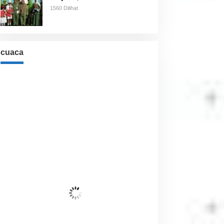
1560 Dilihat
cuaca
Cuaca
Jakarta, ID
6:02 am,
Agu 7, 2026
26
°C
Awan Pecah
Wind Gust:
12 Km/h
Clouds:
77%