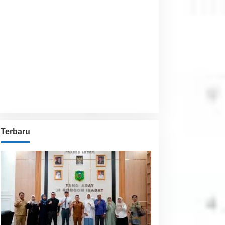
Visibility:
10 km
Sunrise:
6:02 am
Sunset:
5:54 pm
87 %
1012 hPa
8 Km/h
Detailed weather
Last updated: 5:55 am
Weather from OpenWeatherMap
Terbaru