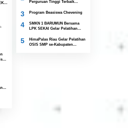
Perguruan Tinggi Terbaik
EKAI
Indonesia Versi Webometrics
Juli 2026
3
Program Beasiswa Chevening
ng ”
liah”
4
SMKN 1 BARUMUN Bersama
,
LPK SEKAI Gelar Pelatihan
Magang Ke Jepang ” Kerja
ra 1
sambil Kuliah”
5
HimaPalas Riau Gelar Pelatihan
OSIS SMP se-Kabupaten
arat
Padang Lawas Sinergi dengan
en
Pemkab
isasi
kan
an
da
dato