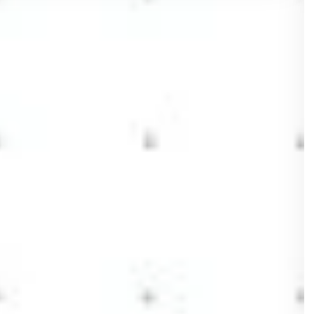
A
H
Y
U
D
I
N