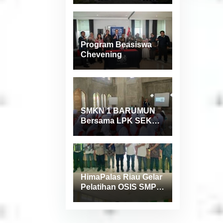
Indonesia Versi
Webometrics Juli
2026
Program Beasiswa
Chevening
SMKN 1 BARUMUN
Bersama LPK SEKAI
Gelar Pelatihan
Magang Ke Jepang ”
Kerja sambil Kuliah”
HimaPalas Riau Gelar
Pelatihan OSIS SMP
se-Kabupaten
Padang Lawas
Sinergi dengan