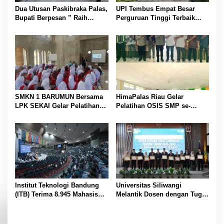
s
Dua Utusan Paskibraka Palas,
UPI Tembus Empat Besar
Bupati Berpesan ” Raih
Perguruan Tinggi Terbaik
Prestasi Harumkan Nama
Indonesia Versi Webometrics
Daerah dan Jaga Kesehatan “
Juli 2026
SMKN 1 BARUMUN Bersama
HimaPalas Riau Gelar
LPK SEKAI Gelar Pelatihan
Pelatihan OSIS SMP se-
Magang Ke Jepang ” Kerja
Kabupaten Padang Lawas
sambil Kuliah”
Sinergi dengan Pemkab
Institut Teknologi Bandung
Universitas Siliwangi
(ITB) Terima 8.945 Mahasiswa
Melantik Dosen dengan Tugas
Baru
Tambahan Periode 2026 –
2030