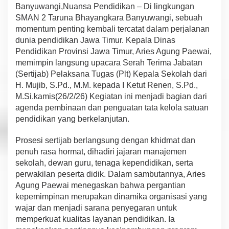
h
Banyuwangi,Nuansa Pendidikan – Di lingkungan
S
SMAN 2 Taruna Bhayangkara Banyuwangi, sebuah
M
momentum penting kembali tercatat dalam perjalanan
A
dunia pendidikan Jawa Timur. Kepala Dinas
N
Pendidikan Provinsi Jawa Timur, Aries Agung Paewai,
2
T
memimpin langsung upacara Serah Terima Jabatan
a
(Sertijab) Pelaksana Tugas (Plt) Kepala Sekolah dari
r
H. Mujib, S.Pd., M.M. kepada I Ketut Renen, S.Pd.,
u
M.Si.kamis(26/2/26) Kegiatan ini menjadi bagian dari
n
a
agenda pembinaan dan penguatan tata kelola satuan
B
pendidikan yang berkelanjutan.
h
a
Prosesi sertijab berlangsung dengan khidmat dan
y
penuh rasa hormat, dihadiri jajaran manajemen
a
n
sekolah, dewan guru, tenaga kependidikan, serta
g
perwakilan peserta didik. Dalam sambutannya, Aries
k
Agung Paewai menegaskan bahwa pergantian
a
kepemimpinan merupakan dinamika organisasi yang
r
wajar dan menjadi sarana penyegaran untuk
a
B
memperkuat kualitas layanan pendidikan. Ia
a