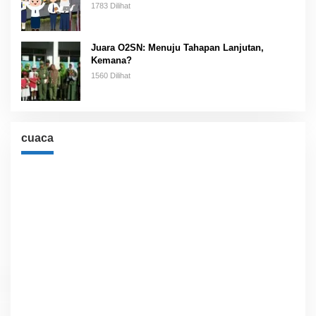
1783 Dilihat
Juara O2SN: Menuju Tahapan Lanjutan,
Kemana?
1560 Dilihat
cuaca
Cuaca
Jakarta, ID
11:21 am,
Agu 7, 2026
33
°C