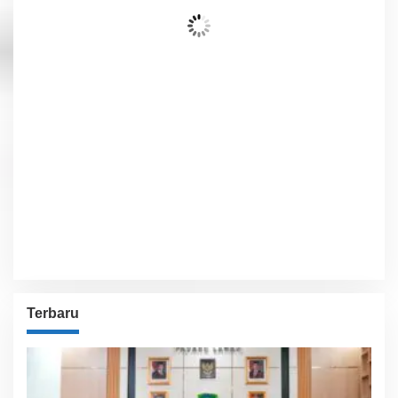
Sedikit Berawan
Wind Gust:
11 Km/h
Clouds:
24%
Visibility:
10 km
Sunrise:
6:02 am
Sunset:
5:54 pm
52 %
1012 hPa
10 Km/h
Detailed weather
Last updated: 11:08 am
Weather from OpenWeatherMap
Terbaru