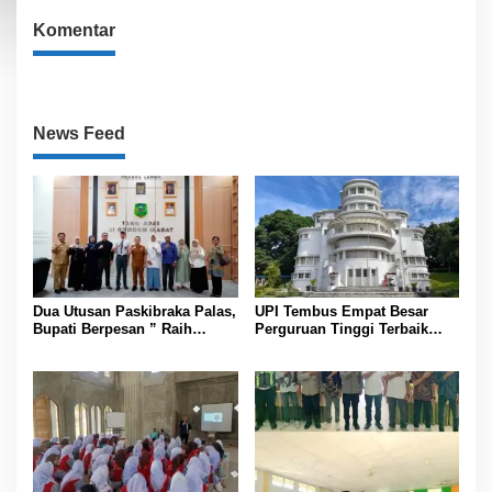
Komentar
News Feed
Dua Utusan Paskibraka Palas,
UPI Tembus Empat Besar
Bupati Berpesan ” Raih
Perguruan Tinggi Terbaik
Prestasi Harumkan Nama
Indonesia Versi Webometrics
Daerah dan Jaga Kesehatan “
Juli 2026