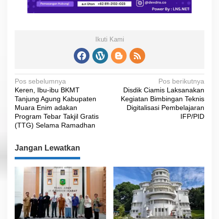
Ikuti Kami
N
Pos sebelumnya
Pos berikutnya
Keren, Ibu-ibu BKMT
Disdik Ciamis Laksanakan
a
Tanjung Agung Kabupaten
Kegiatan Bimbingan Teknis
v
Muara Enim adakan
Digitalisasi Pembelajaran
Program Tebar Takjil Gratis
IFP/PID
i
(TTG) Selama Ramadhan
g
Jangan Lewatkan
a
s
i
p
o