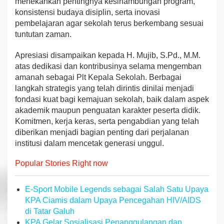
menekankan pentingnya kesinambungan program,
n
konsistensi budaya disiplin, serta inovasi
y
pembelajaran agar sekolah terus berkembang sesuai
u
w
tuntutan zaman.
a
n
Apresiasi disampaikan kepada H. Mujib, S.Pd., M.M.
g
atas dedikasi dan kontribusinya selama mengemban
i
amanah sebagai Plt Kepala Sekolah. Berbagai
langkah strategis yang telah dirintis dinilai menjadi
fondasi kuat bagi kemajuan sekolah, baik dalam aspek
akademik maupun penguatan karakter peserta didik.
Komitmen, kerja keras, serta pengabdian yang telah
diberikan menjadi bagian penting dari perjalanan
institusi dalam mencetak generasi unggul.
Popular Stories Right now
E-Sport Mobile Legends sebagai Salah Satu Upaya
KPA Ciamis dalam Upaya Pencegahan HIV/AIDS
di Tatar Galuh
KPA Gelar Sosialisasi Penanggulangan dan