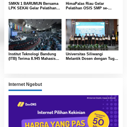
SMKN 1 BARUMUN Bersama
HimaPalas Riau Gelar
LPK SEKAI Gelar Pelatihan
Pelatihan OSIS SMP se-
Magang Ke Jepang ” Kerja
Kabupaten Padang Lawas
sambil Kuliah”
Sinergi dengan Pemkab
Institut Teknologi Bandung
Universitas Siliwangi
(ITB) Terima 8.945 Mahasiswa
Melantik Dosen dengan Tugas
Baru
Tambahan Periode 2026 –
2030
Internet Ngebut