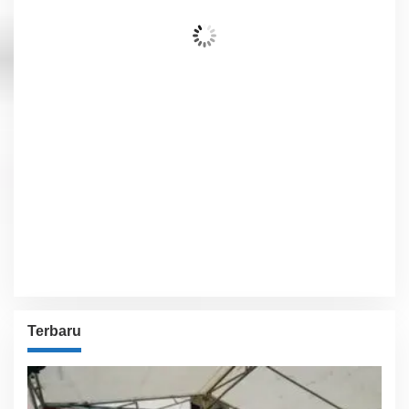
Langit Cerah
Wind Gust:
2 Km/h
Clouds:
6%
Visibility:
10 km
Sunrise:
6:02 am
Sunset:
5:54 pm
70 %
1014 hPa
3 Km/h
Detailed weather
Last updated: 7:40 am
Weather from OpenWeatherMap
Terbaru