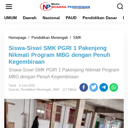
L
e
w
UMUM
Daerah
Nasional
PAUD
Pendidikan Dasar
Pe
a
t
i
k
Homepage
/
Pendidikan Menengah
/
SMK
S
e
i
k
Siswa-Siswi SMK PGRI 1 Pakenjeng
s
o
w
n
Nikmati Program MBG dengan Penuh
a
t
Kegembiraan
-
e
S
n
Siswa-Siswi SMK PGRI 1 Pakenjeng Nikmati Program
i
MBG dengan Penuh Kegembiraan
s
w
Tandi
9 Juni 2026
i
Daerah
,
Pendidikan Menengah
,
SMK
117 Dilihat
S
M
K
P
G
R
I