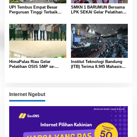
UPI Tembus Empat Besar
SMKN 1 BARUMUN Bersama
Perguruan Tinggi Terbaik
LPK SEKAI Gelar Pelatihan
Indonesia Versi Webometrics
Magang Ke Jepang ” Kerja
Juli 2026
sambil Kuliah”
HimaPalas Riau Gelar
Institut Teknologi Bandung
Pelatihan OSIS SMP se-
(ITB) Terima 8.945 Mahasiswa
Kabupaten Padang Lawas
Baru
Sinergi dengan Pemkab
Internet Ngebut