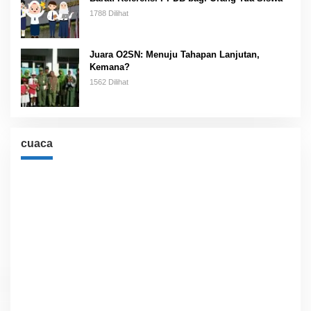
1788 Dilihat
Juara O2SN: Menuju Tahapan Lanjutan,
Kemana?
1562 Dilihat
cuaca
Cuaca
Jakarta, ID
7:49 am,
Agu 8, 2026
28
°C