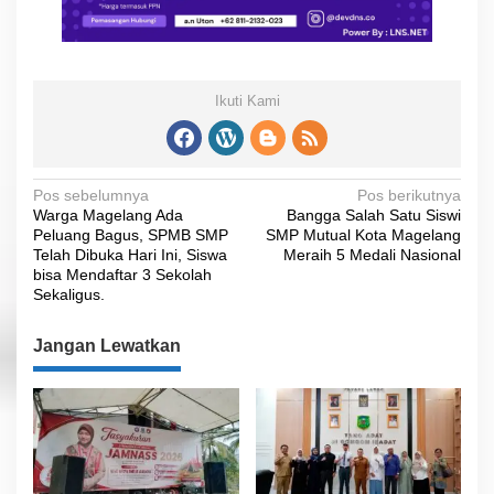
Ikuti Kami
N
Pos sebelumnya
Pos berikutnya
Warga Magelang Ada
Bangga Salah Satu Siswi
a
Peluang Bagus, SPMB SMP
SMP Mutual Kota Magelang
v
Telah Dibuka Hari Ini, Siswa
Meraih 5 Medali Nasional
bisa Mendaftar 3 Sekolah
i
Sekaligus.
g
Jangan Lewatkan
a
s
i
p
o