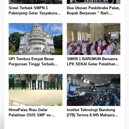
s
Siswi Terbaik SMPN 1
Dua Utusan Paskibraka Palas,
Pakenjeng Gelar Tasyakuran
Bupati Berpesan ” Raih
Jelang Keberangkatan
Prestasi Harumkan Nama
Jambore Nasional
Daerah dan Jaga Kesehatan “
UPI Tembus Empat Besar
SMKN 1 BARUMUN Bersama
Perguruan Tinggi Terbaik
LPK SEKAI Gelar Pelatihan
Indonesia Versi Webometrics
Magang Ke Jepang ” Kerja
Juli 2026
sambil Kuliah”
HimaPalas Riau Gelar
Institut Teknologi Bandung
Pelatihan OSIS SMP se-
(ITB) Terima 8.945 Mahasiswa
Kabupaten Padang Lawas
Baru
Sinergi dengan Pemkab