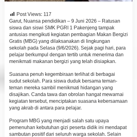
B
G
d
Post Views:
117
e
Garut, Nuansa pendidikan – 9 Juni 2026 – Ratusan
n
siswa dan siswi SMK PGRI 1 Pakenjeng tampak
g
antusias mengikuti kegiatan pembagian Makan Bergizi
a
Gratis (MBG) yang dilaksanakan di lingkungan
n
P
sekolah pada Selasa (9/6/2026). Sejak pagi hari, para
e
pelajar berkumpul dengan tertib untuk menerima dan
n
menikmati makanan bergizi yang telah disiapkan.
u
h
Suasana penuh kegembiraan terlihat di berbagai
K
e
sudut sekolah. Para siswa duduk bersama teman-
g
teman mereka sambil menikmati hidangan yang
e
disajikan. Canda tawa dan obrolan hangat mewarnai
m
kegiatan tersebut, menciptakan suasana kebersamaan
b
i
yang akrab di antara para pelajar.
r
a
Program MBG yang menjadi salah satu upaya
a
pemenuhan kebutuhan gizi peserta didik ini mendapat
n
sambutan positif dari seluruh warga sekolah. Selain