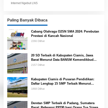
Internet Ngebut LNS
Paling Banyak Dibaca
Cabang Olahraga O2SN SMA 2024: Perebutan
Prestasi di Kancah Nasional
2266 Dilihat
20 SD Terbaik di Kabupaten Ciamis, Jawa
Barat Menurut Data BANSM Kemendikbud
2023
2157 Dilihat
Kabupaten Ciamis di Pusaran Pendidikan:
Daftar Lengkap 15 SMP Terbaik Menurut
Kemendikbud
1868 Dilihat
Deretan SMP Terbaik di Padang, Sumatera
Barat: Referensi PPDB bagi Orang Tua Siswa