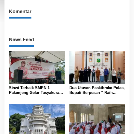
Komentar
News Feed
Siswi Terbaik SMPN 1
Dua Utusan Paskibraka Palas,
Pakenjeng Gelar Tasyakuran
Bupati Berpesan ” Raih
Jelang Keberangkatan
Prestasi Harumkan Nama
Jambore Nasional
Daerah dan Jaga Kesehatan “