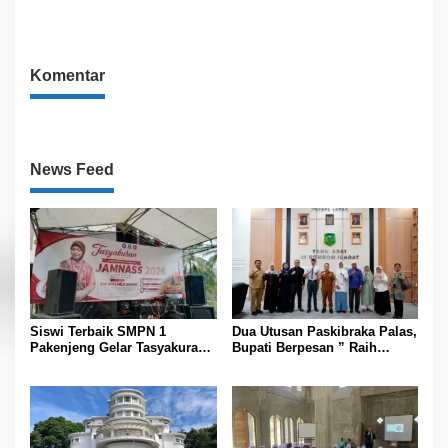
Kabupaten Padang Lawas
Baru
Sinergi dengan Pemkab
Komentar
News Feed
Siswi Terbaik SMPN 1
Dua Utusan Paskibraka Palas,
Pakenjeng Gelar Tasyakuran
Bupati Berpesan ” Raih
Jelang Keberangkatan
Prestasi Harumkan Nama
Jambore Nasional
Daerah dan Jaga Kesehatan “