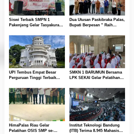
o
s
Siswi Terbaik SMPN 1
Dua Utusan Paskibraka Palas,
Pakenjeng Gelar Tasyakuran
Bupati Berpesan ” Raih
Jelang Keberangkatan
Prestasi Harumkan Nama
Jambore Nasional
Daerah dan Jaga Kesehatan “
UPI Tembus Empat Besar
SMKN 1 BARUMUN Bersama
Perguruan Tinggi Terbaik
LPK SEKAI Gelar Pelatihan
Indonesia Versi Webometrics
Magang Ke Jepang ” Kerja
Juli 2026
sambil Kuliah”
HimaPalas Riau Gelar
Institut Teknologi Bandung
Pelatihan OSIS SMP se-
(ITB) Terima 8.945 Mahasiswa