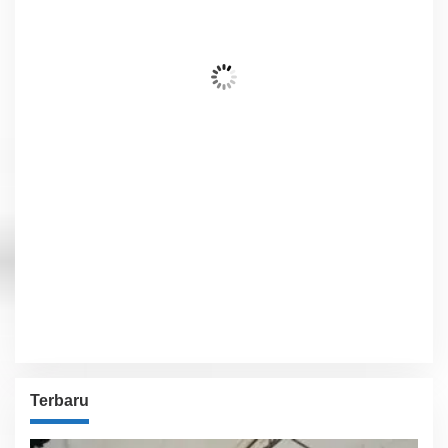
28
Awan Mendung
Wind Gust:
5 Km/h
Clouds:
98%
Visibility:
10 km
Sunrise:
6:02 am
Sunset:
5:54 pm
74 %
1013 hPa
5 Km/h
Detailed weather
Last updated: 10:37 pm
Weather from OpenWeatherMap
Terbaru