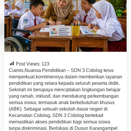
L
a
y
a
n
a
n
P
e
n
d
i
Post Views:
123
d
Ciamis,Nuansa Pendidikan – SDN 3 Cidolog terus
i
k
memperkuat komitmennya dalam memberikan layanan
a
pendidikan yang setara kepada seluruh peserta didik.
n
Sekolah ini berupaya menciptakan lingkungan belajar
I
yang ramah, inklusif, dan mendukung perkembangan
n
semua siswa, termasuk anak berkebutuhan khusus
k
l
(ABK). Sebagai sebuah sekolah dasar negeri di
u
Kecamatan Cidolog, SDN 3 Cidolog bertekad
s
memastikan akses pendidikan bagi semua siswa
i
tanpa diskriminasi. Berlokasi di Dusun Karangampel
f