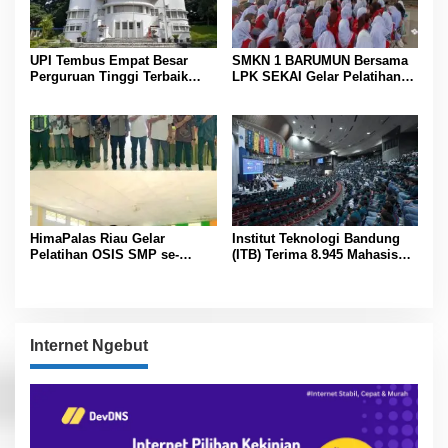
UPI Tembus Empat Besar
SMKN 1 BARUMUN Bersama
Perguruan Tinggi Terbaik
LPK SEKAI Gelar Pelatihan
Indonesia Versi Webometrics
Magang Ke Jepang ” Kerja
Juli 2026
sambil Kuliah”
HimaPalas Riau Gelar
Institut Teknologi Bandung
Pelatihan OSIS SMP se-
(ITB) Terima 8.945 Mahasiswa
Kabupaten Padang Lawas
Baru
Sinergi dengan Pemkab
Internet Ngebut