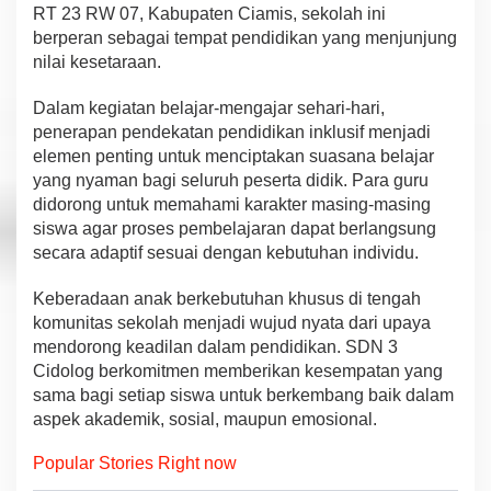
b
RT 23 RW 07, Kabupaten Ciamis, sekolah ini
a
berperan sebagai tempat pendidikan yang menjunjung
g
nilai kesetaraan.
i
A
Dalam kegiatan belajar-mengajar sehari-hari,
n
a
penerapan pendekatan pendidikan inklusif menjadi
k
elemen penting untuk menciptakan suasana belajar
B
yang nyaman bagi seluruh peserta didik. Para guru
e
didorong untuk memahami karakter masing-masing
r
siswa agar proses pembelajaran dapat berlangsung
k
e
secara adaptif sesuai dengan kebutuhan individu.
b
u
Keberadaan anak berkebutuhan khusus di tengah
t
komunitas sekolah menjadi wujud nyata dari upaya
u
mendorong keadilan dalam pendidikan. SDN 3
h
a
Cidolog berkomitmen memberikan kesempatan yang
n
sama bagi setiap siswa untuk berkembang baik dalam
K
aspek akademik, sosial, maupun emosional.
h
u
Popular Stories Right now
s
u