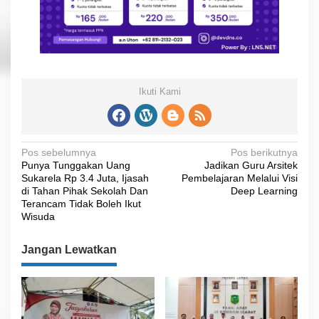
Ikuti Kami
N
Pos sebelumnya
Pos berikutnya
Punya Tunggakan Uang
Jadikan Guru Arsitek
a
Sukarela Rp 3.4 Juta, Ijasah
Pembelajaran Melalui Visi
v
di Tahan Pihak Sekolah Dan
Deep Learning
Terancam Tidak Boleh Ikut
i
Wisuda
g
Jangan Lewatkan
a
s
i
p