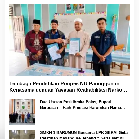
Lembaga Pendidikan Ponpes NU Paringgonan
Kerjasama dengan Yayasan Reahabilitasi Narkoba
Gemilang Sakti
Dua Utusan Paskibraka Palas, Bupati
Berpesan ” Raih Prestasi Harumkan Nama
Daerah dan Jaga Kesehatan “
SMKN 1 BARUMUN Bersama LPK SEKAI Gelar
Pelatihan Magang Ke Jepang ” Kerja sambil