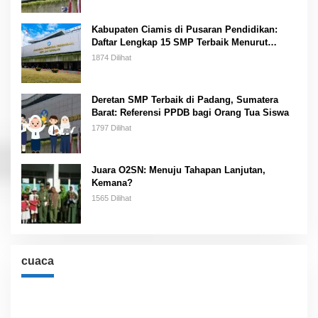
Kabupaten Ciamis di Pusaran Pendidikan:
Daftar Lengkap 15 SMP Terbaik Menurut
Kemendikbud
1874 Dilihat
Deretan SMP Terbaik di Padang, Sumatera
Barat: Referensi PPDB bagi Orang Tua Siswa
1797 Dilihat
Juara O2SN: Menuju Tahapan Lanjutan,
Kemana?
1565 Dilihat
cuaca
Cuaca