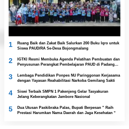
1
Ruang Baik dan Zakat Baik Salurkan 200 Buku Iqro untuk
Siswa PAUD/RA Se-Desa Bojongmalang
2
IGTKI Resmi Membuka Agenda Pelatihan Pembuatan dan
Penyusunan Perangkat Pembelajaran PAUD di Padang
Lawas
3
Lembaga Pendidikan Ponpes NU Paringgonan Kerjasama
dengan Yayasan Reahabilitasi Narkoba Gemilang Sakti
4
Siswi Terbaik SMPN 1 Pakenjeng Gelar Tasyakuran
Jelang Keberangkatan Jambore Nasional
5
Dua Utusan Paskibraka Palas, Bupati Berpesan ” Raih
Prestasi Harumkan Nama Daerah dan Jaga Kesehatan “