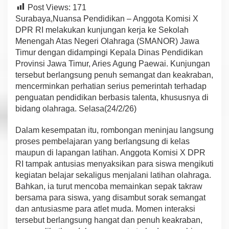
S
Post Views:
171
M
Surabaya,Nuansa Pendidikan – Anggota Komisi X
A
DPR RI melakukan kunjungan kerja ke Sekolah
N
Menengah Atas Negeri Olahraga (SMANOR) Jawa
O
R
Timur dengan didampingi Kepala Dinas Pendidikan
J
Provinsi Jawa Timur, Aries Agung Paewai. Kunjungan
a
tersebut berlangsung penuh semangat dan keakraban,
w
mencerminkan perhatian serius pemerintah terhadap
a
penguatan pendidikan berbasis talenta, khususnya di
T
i
bidang olahraga. Selasa(24/2/26)
m
u
Dalam kesempatan itu, rombongan meninjau langsung
r
proses pembelajaran yang berlangsung di kelas
maupun di lapangan latihan. Anggota Komisi X DPR
RI tampak antusias menyaksikan para siswa mengikuti
kegiatan belajar sekaligus menjalani latihan olahraga.
Bahkan, ia turut mencoba memainkan sepak takraw
bersama para siswa, yang disambut sorak semangat
dan antusiasme para atlet muda. Momen interaksi
tersebut berlangsung hangat dan penuh keakraban,