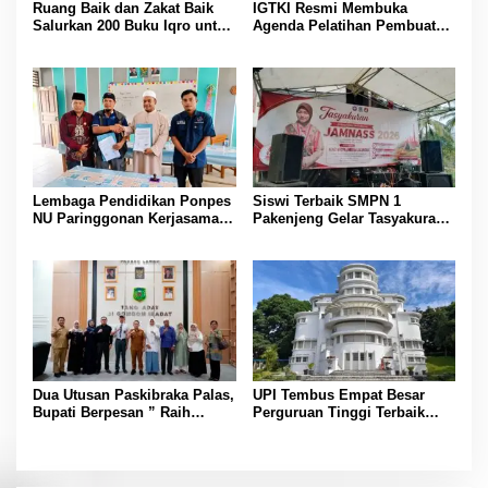
Ruang Baik dan Zakat Baik
IGTKI Resmi Membuka
Salurkan 200 Buku Iqro untuk
Agenda Pelatihan Pembuatan
Siswa PAUD/RA Se-Desa
dan Penyusunan Perangkat
Bojongmalang
Pembelajaran PAUD di
Padang Lawas
Lembaga Pendidikan Ponpes
Siswi Terbaik SMPN 1
NU Paringgonan Kerjasama
Pakenjeng Gelar Tasyakuran
dengan Yayasan Reahabilitasi
Jelang Keberangkatan
Narkoba Gemilang Sakti
Jambore Nasional
Dua Utusan Paskibraka Palas,
UPI Tembus Empat Besar
Bupati Berpesan ” Raih
Perguruan Tinggi Terbaik
Prestasi Harumkan Nama
Indonesia Versi Webometrics
Daerah dan Jaga Kesehatan “
Juli 2026