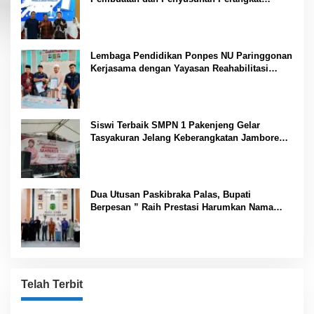
Pembelajaran PAUD di Padang Lawas
Lembaga Pendidikan Ponpes NU Paringgonan
Kerjasama dengan Yayasan Reahabilitasi
Narkoba Gemilang Sakti
Siswi Terbaik SMPN 1 Pakenjeng Gelar
Tasyakuran Jelang Keberangkatan Jambore
Nasional
Dua Utusan Paskibraka Palas, Bupati
Berpesan ” Raih Prestasi Harumkan Nama
Daerah dan Jaga Kesehatan “
Telah Terbit