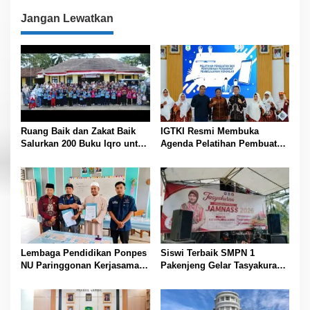
i
Jangan Lewatkan
g
a
s
i
p
o
Ruang Baik dan Zakat Baik
IGTKI Resmi Membuka
s
Salurkan 200 Buku Iqro untuk
Agenda Pelatihan Pembuatan
Siswa PAUD/RA Se-Desa
dan Penyusunan Perangkat
Bojongmalang
Pembelajaran PAUD di
Padang Lawas
Lembaga Pendidikan Ponpes
Siswi Terbaik SMPN 1
NU Paringgonan Kerjasama
Pakenjeng Gelar Tasyakuran
dengan Yayasan Reahabilitasi
Jelang Keberangkatan
Narkoba Gemilang Sakti
Jambore Nasional