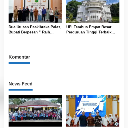
Dua Utusan Paskibraka Palas,
UPI Tembus Empat Besar
Bupati Berpesan ” Raih
Perguruan Tinggi Terbaik
Prestasi Harumkan Nama
Indonesia Versi Webometrics
Daerah dan Jaga Kesehatan “
Juli 2026
Komentar
News Feed