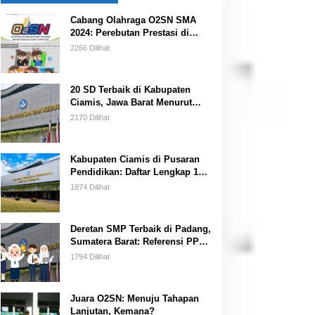
Cabang Olahraga O2SN SMA
2024: Perebutan Prestasi di
Kancah Nasional
2266 Dilihat
20 SD Terbaik di Kabupaten
Ciamis, Jawa Barat Menurut
Data BANSM Kemendikbud 2023
2170 Dilihat
Kabupaten Ciamis di Pusaran
Pendidikan: Daftar Lengkap 15
SMP Terbaik Menurut
1874 Dilihat
Kemendikbud
Deretan SMP Terbaik di Padang,
Sumatera Barat: Referensi PPDB
bagi Orang Tua Siswa
1794 Dilihat
Juara O2SN: Menuju Tahapan
Lanjutan, Kemana?