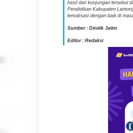
hasil dari kunjungan tersebut
a
Pendidikan Kabupaten Lamonga
b
u
terealisasi dengan baik di ma
p
a
Sumber : Dindik Jatim
t
e
Editor : Redaksi
n
L
a
m
o
n
g
a
n