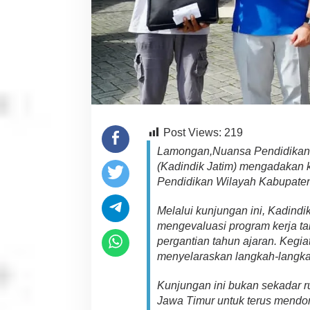
n
g
D
i
n
a
s
P
e
n
Post Views:
219
d
i
Lamongan,Nuansa Pendidikan 
d
(Kadindik Jatim) mengadakan k
i
Pendidikan Wilayah Kabupate
k
a
n
Melalui kunjungan ini, Kadindi
W
mengevaluasi program kerja ta
i
pergantian tahun ajaran. Kegia
l
menyelaraskan langkah-langkah 
a
y
a
Kunjungan ini bukan sekadar r
h
Jawa Timur untuk terus mendo
K