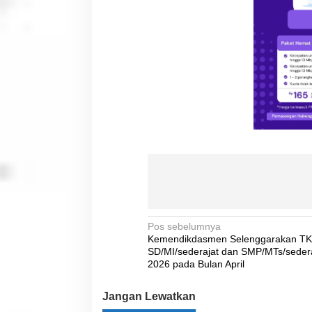
N
Pos sebelumnya
Kemendikdasmen Selenggarakan T
a
SD/MI/sederajat dan SMP/MTs/seder
v
2026 pada Bulan April
i
Jangan Lewatkan
g