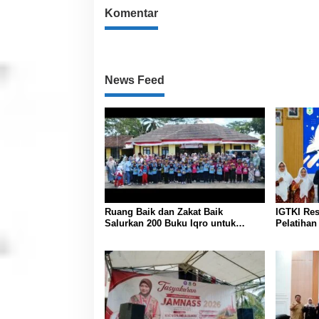
Komentar
News Feed
Ruang Baik dan Zakat Baik
IGTKI Re
Salurkan 200 Buku Iqro untuk
Pelatiha
Siswa PAUD/RA Se-Desa
Penyusun
Bojongmalang
Pembelaj
Lawas