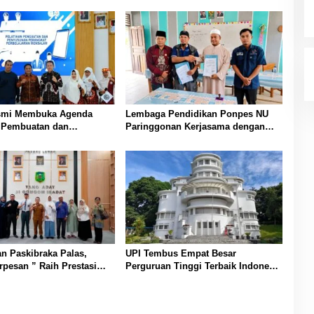
smi Membuka Agenda
Lembaga Pendidikan Ponpes NU
n Pembuatan dan
Paringgonan Kerjasama dengan
an Perangkat
Yayasan Reahabilitasi Narkoba
aran PAUD di Padang
Gemilang Sakti
n Paskibraka Palas,
UPI Tembus Empat Besar
rpesan ” Raih Prestasi
Perguruan Tinggi Terbaik Indonesia
 Nama Daerah dan Jaga
Versi Webometrics Juli 2026
n “