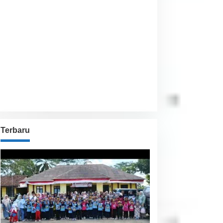
Visibility:
10 km
Sunrise:
6:01 am
Sunset:
5:54 pm
47 %
1009 hPa
16 Km/h
Detailed weather
Last updated: 5:19 pm
Weather from OpenWeatherMap
Terbaru