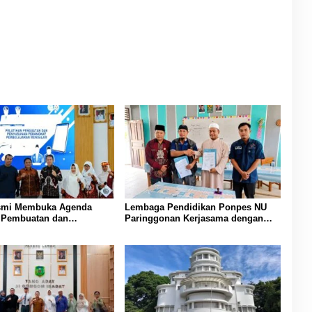
smi Membuka Agenda
Lembaga Pendidikan Ponpes NU
n Pembuatan dan
Paringgonan Kerjasama dengan
an Perangkat
Yayasan Reahabilitasi Narkoba
aran PAUD di Padang
Gemilang Sakti