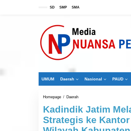
L
SD
SMP
SMA
e
w
a
t
i
k
e
k
o
n
t
e
n
UMUM
Daerah
Nasional
PAUD
Homepage
/
Daerah
K
a
Kadindik Jatim Me
d
i
Strategis ke Kanto
n
d
Wilayah Kabupate
i