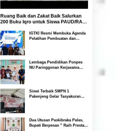
Ruang Baik dan Zakat Baik Salurkan
200 Buku Iqro untuk Siswa PAUD/RA
Se-Desa Bojongmalang
IGTKI Resmi Membuka Agenda
Pelatihan Pembuatan dan
Penyusunan Perangkat
Pembelajaran PAUD di Padang
Lawas
Lembaga Pendidikan Ponpes
NU Paringgonan Kerjasama
dengan Yayasan Reahabilitasi
Narkoba Gemilang Sakti
Siswi Terbaik SMPN 1
Pakenjeng Gelar Tasyakuran
Jelang Keberangkatan Jambore
Nasional
Dua Utusan Paskibraka Palas,
Bupati Berpesan ” Raih Prestasi
Harumkan Nama Daerah dan