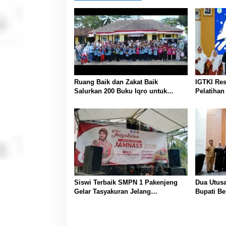
a
s
i
p
o
s
Ruang Baik dan Zakat Baik
IGTKI Re
Salurkan 200 Buku Iqro untuk
Pelatiha
Siswa PAUD/RA Se-Desa
Penyusun
Bojongmalang
Pembelaj
Lawas
Siswi Terbaik SMPN 1 Pakenjeng
Dua Utusa
Gelar Tasyakuran Jelang
Bupati Be
Keberangkatan Jambore Nasional
Harumkan
Kesehata