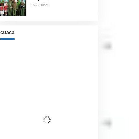
1565 Dilihat
cuaca
Cuaca
Jakarta, ID
5:26 pm,
Agu 9, 2026
32
°C
Awan Tersebar
Wind Gust:
15 Km/h
Clouds:
41%