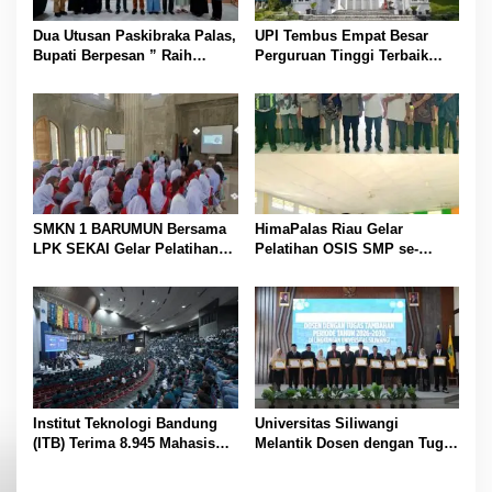
o
s
Dua Utusan Paskibraka Palas,
UPI Tembus Empat Besar
Bupati Berpesan ” Raih
Perguruan Tinggi Terbaik
Prestasi Harumkan Nama
Indonesia Versi Webometrics
Daerah dan Jaga Kesehatan “
Juli 2026
SMKN 1 BARUMUN Bersama
HimaPalas Riau Gelar
LPK SEKAI Gelar Pelatihan
Pelatihan OSIS SMP se-
Magang Ke Jepang ” Kerja
Kabupaten Padang Lawas
sambil Kuliah”
Sinergi dengan Pemkab
Institut Teknologi Bandung
Universitas Siliwangi
(ITB) Terima 8.945 Mahasiswa
Melantik Dosen dengan Tugas
Baru
Tambahan Periode 2026 –
2030