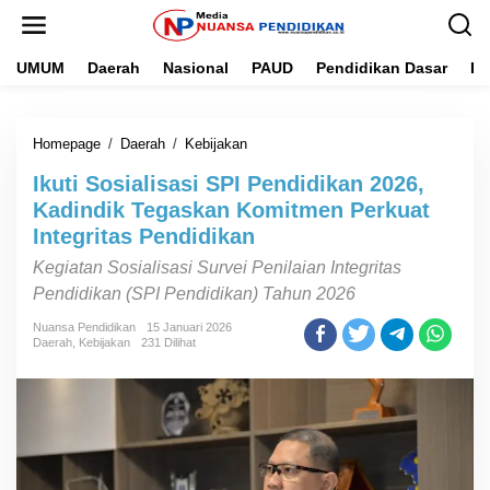
L
e
w
UMUM
Daerah
Nasional
PAUD
Pendidikan Dasar
Pe
a
t
i
k
Homepage
/
Daerah
/
Kebijakan
I
e
k
k
Ikuti Sosialisasi SPI Pendidikan 2026,
u
o
t
n
Kadindik Tegaskan Komitmen Perkuat
i
t
Integritas Pendidikan
S
e
o
n
Kegiatan Sosialisasi Survei Penilaian Integritas
s
Pendidikan (SPI Pendidikan) Tahun 2026
i
a
Nuansa Pendidikan
15 Januari 2026
l
Daerah
,
Kebijakan
231 Dilihat
i
s
a
s
i
S
P