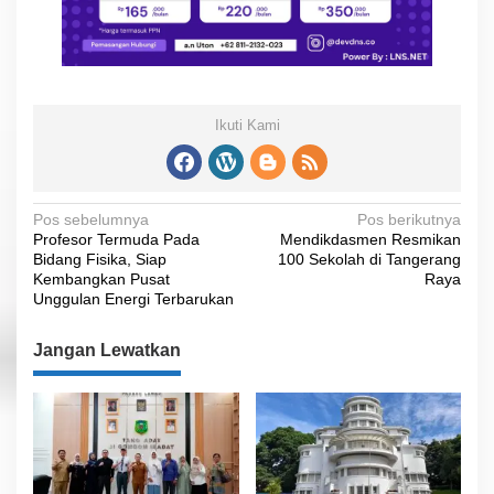
Ikuti Kami
N
Pos sebelumnya
Pos berikutnya
Profesor Termuda Pada
Mendikdasmen Resmikan
a
Bidang Fisika, Siap
100 Sekolah di Tangerang
v
Kembangkan Pusat
Raya
Unggulan Energi Terbarukan
i
g
Jangan Lewatkan
a
s
i
p