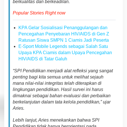
berkualitas dan berkeadilan.
e
g
Popular Stories Right now
r
i
t
KPA Gelar Sosialisasi Penanggulangan dan
a
Pencegahan Penyebaran HIV/AIDS di Gen Z
s
P
Ratusan Siswa SMPN 1 Ciamis Jadi Peserta
e
E-Sport Mobile Legends sebagai Salah Satu
n
Upaya KPA Ciamis dalam Upaya Pencegahan
d
HIV/AIDS di Tatar Galuh
i
d
i
“SPI Pendidikan menjadi alat refleksi yang sangat
k
penting bagi kita semua untuk melihat sejauh
a
mana nilai-nilai integritas telah diterapkan di
n
lingkungan pendidikan. Hasil survei ini harus
dimaknai sebagai bahan evaluasi dan perbaikan
berkelanjutan dalam tata kelola pendidikan,” ujar
Aries.
Lebih lanjut, Aries menekankan bahwa SPI
Pendidikan tidak hanya berorientasi pada