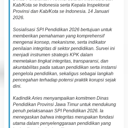
e
Kab/Kota se Indonesia serta Kepala Inspektorat
g
Provinsi dan Kab/Kota se Indonesia. 14 Januari
a
2026.
s
k
a
Sosialisasi SPI Pendidikan 2026 bertujuan untuk
n
memberikan pemahaman yang komprehensif
K
mengenai konsep, mekanisme, serta indikator
o
penilaian integritas di sektor pendidikan. Survei ini
m
i
menjadi instrumen strategis KPK dalam
t
memetakan tingkat integritas, transparansi, dan
m
akuntabilitas pada satuan pendidikan serta instansi
e
pengelola pendidikan, sekaligus sebagai langkah
n
pencegahan terhadap potensi praktik korupsi sejak
P
e
dini.
r
k
Kadindik Aries menyampaikan komitmen Dinas
u
Pendidikan Provinsi Jawa Timur untuk mendukung
a
penuh pelaksanaan SPI Pendidikan 2026. Ia
t
I
menegaskan bahwa integritas merupakan fondasi
n
utama dalam penyelenggaraan pendidikan yang
t