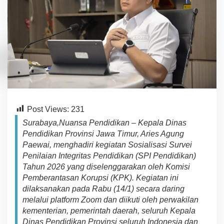
I
P
e
n
d
i
d
i
k
a
n
2
Post Views:
231
0
2
Surabaya,Nuansa Pendidikan – Kepala Dinas
6
Pendidikan Provinsi Jawa Timur, Aries Agung
,
Paewai, menghadiri kegiatan Sosialisasi Survei
K
Penilaian Integritas Pendidikan (SPI Pendidikan)
a
d
Tahun 2026 yang diselenggarakan oleh Komisi
i
Pemberantasan Korupsi (KPK). Kegiatan ini
n
dilaksanakan pada Rabu (14/1) secara daring
d
melalui platform Zoom dan diikuti oleh perwakilan
i
kementerian, pemerintah daerah, seluruh Kepala
k
T
Dinas Pendidikan Provinsi seluruh Indonesia dan