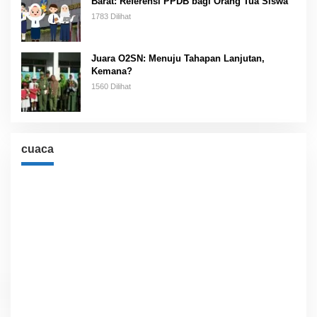
Barat: Referensi PPDB bagi Orang Tua Siswa
1783 Dilihat
Juara O2SN: Menuju Tahapan Lanjutan,
Kemana?
1560 Dilihat
cuaca
Cuaca
Jakarta, ID
8:49 am,
Agu 7, 2026
28
°C