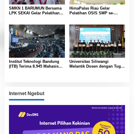
SMKN 1 BARUMUN Bersama
HimaPalas Riau Gelar
LPK SEKAI Gelar Pelatihan
Pelatihan OSIS SMP se-
Magang Ke Jepang ” Kerja
Kabupaten Padang Lawas
sambil Kuliah”
Sinergi dengan Pemkab
Institut Teknologi Bandung
Universitas Siliwangi
(ITB) Terima 8.945 Mahasiswa
Melantik Dosen dengan Tugas
Baru
Tambahan Periode 2026 –
2030
Internet Ngebut