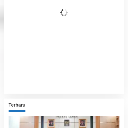
Awan Tersebar
Wind Gust:
10 Km/h
Clouds:
48%
Visibility:
10 km
Sunrise:
6:02 am
Sunset:
5:54 pm
83 %
1013 hPa
8 Km/h
Detailed weather
Last updated: 8:42 am
Weather from OpenWeatherMap
Terbaru