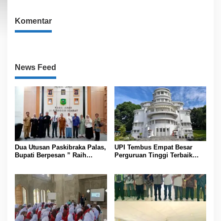
Komentar
News Feed
Dua Utusan Paskibraka Palas,
UPI Tembus Empat Besar
Bupati Berpesan ” Raih
Perguruan Tinggi Terbaik
Prestasi Harumkan Nama
Indonesia Versi Webometrics
Daerah dan Jaga Kesehatan “
Juli 2026