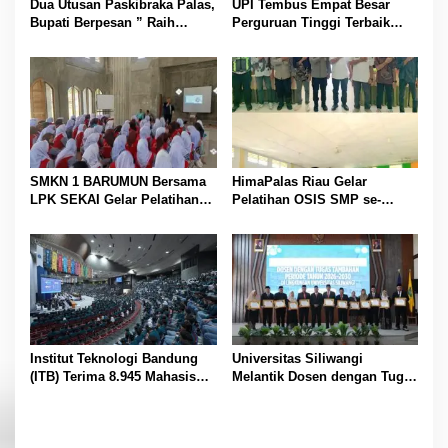
s
Dua Utusan Paskibraka Palas,
UPI Tembus Empat Besar
Bupati Berpesan ” Raih
Perguruan Tinggi Terbaik
Prestasi Harumkan Nama
Indonesia Versi Webometrics
Daerah dan Jaga Kesehatan “
Juli 2026
SMKN 1 BARUMUN Bersama
HimaPalas Riau Gelar
LPK SEKAI Gelar Pelatihan
Pelatihan OSIS SMP se-
Magang Ke Jepang ” Kerja
Kabupaten Padang Lawas
sambil Kuliah”
Sinergi dengan Pemkab
Institut Teknologi Bandung
Universitas Siliwangi
(ITB) Terima 8.945 Mahasiswa
Melantik Dosen dengan Tugas
Baru
Tambahan Periode 2026 –
2030