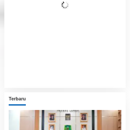
Wind Gust:
15 Km/h
Clouds:
0%
Visibility:
10 km
Sunrise:
6:02 am
Sunset:
5:54 pm
44 %
1009 hPa
21 Km/h
Detailed weather
Last updated: 1:34 pm
Weather from OpenWeatherMap
Terbaru