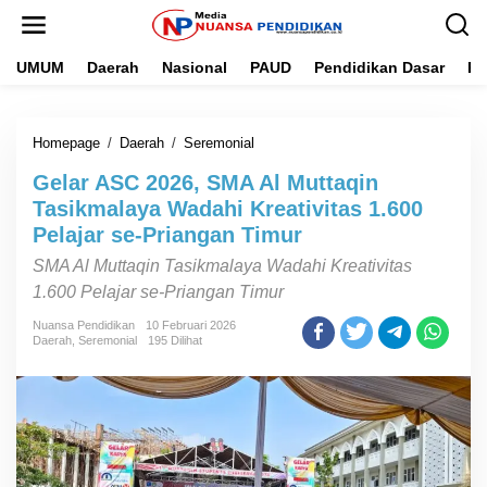
L
e
w
UMUM
Daerah
Nasional
PAUD
Pendidikan Dasar
Pe
a
t
i
k
Homepage
/
Daerah
/
Seremonial
G
e
e
k
Gelar ASC 2026, SMA Al Muttaqin
l
o
a
n
Tasikmalaya Wadahi Kreativitas 1.600
r
t
Pelajar se-Priangan Timur
A
e
S
n
SMA Al Muttaqin Tasikmalaya Wadahi Kreativitas
C
1.600 Pelajar se-Priangan Timur
2
0
Nuansa Pendidikan
10 Februari 2026
2
Daerah
,
Seremonial
195 Dilihat
6
,
S
M
A
A
l