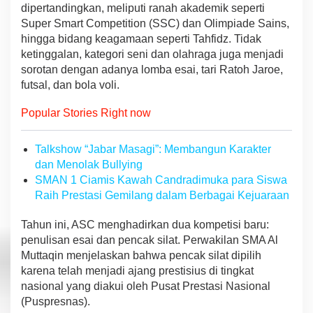
dipertandingkan, meliputi ranah akademik seperti
-
P
Super Smart Competition (SSC) dan Olimpiade Sains,
r
hingga bidang keagamaan seperti Tahfidz. Tidak
i
ketinggalan, kategori seni dan olahraga juga menjadi
a
sorotan dengan adanya lomba esai, tari Ratoh Jaroe,
n
g
futsal, dan bola voli.
a
n
Popular Stories Right now
T
i
m
Talkshow “Jabar Masagi”: Membangun Karakter
u
dan Menolak Bullying
r
SMAN 1 Ciamis Kawah Candradimuka para Siswa
Raih Prestasi Gemilang dalam Berbagai Kejuaraan
Tahun ini, ASC menghadirkan dua kompetisi baru:
penulisan esai dan pencak silat. Perwakilan SMA Al
Muttaqin menjelaskan bahwa pencak silat dipilih
karena telah menjadi ajang prestisius di tingkat
nasional yang diakui oleh Pusat Prestasi Nasional
(Puspresnas).