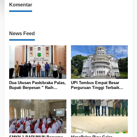
Komentar
News Feed
Dua Utusan Paskibraka Palas,
UPI Tembus Empat Besar
Bupati Berpesan ” Raih
Perguruan Tinggi Terbaik
Prestasi Harumkan Nama
Indonesia Versi Webometrics
Daerah dan Jaga Kesehatan “
Juli 2026