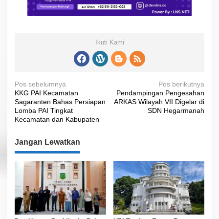
Ikuti Kami
N
Pos sebelumnya
Pos berikutnya
KKG PAI Kecamatan
Pendampingan Pengesahan
a
Sagaranten Bahas Persiapan
ARKAS Wilayah VII Digelar di
v
Lomba PAI Tingkat
SDN Hegarmanah
Kecamatan dan Kabupaten
i
g
Jangan Lewatkan
a
s
i
p
o