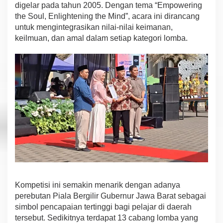
K
digelar pada tahun 2005. Dengan tema “Empowering
r
the Soul, Enlightening the Mind”, acara ini dirancang
e
untuk mengintegrasikan nilai-nilai keimanan,
a
keilmuan, dan amal dalam setiap kategori lomba.
t
i
v
i
t
a
s
1
.
6
0
0
P
e
l
a
j
Kompetisi ini semakin menarik dengan adanya
a
perebutan Piala Bergilir Gubernur Jawa Barat sebagai
r
simbol pencapaian tertinggi bagi pelajar di daerah
s
tersebut. Sedikitnya terdapat 13 cabang lomba yang
e