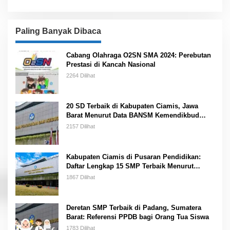
Paling Banyak Dibaca
Cabang Olahraga O2SN SMA 2024: Perebutan
Prestasi di Kancah Nasional
2264 Dilihat
20 SD Terbaik di Kabupaten Ciamis, Jawa
Barat Menurut Data BANSM Kemendikbud
2023
2157 Dilihat
Kabupaten Ciamis di Pusaran Pendidikan:
Daftar Lengkap 15 SMP Terbaik Menurut
Kemendikbud
1867 Dilihat
Deretan SMP Terbaik di Padang, Sumatera
Barat: Referensi PPDB bagi Orang Tua Siswa
1783 Dilihat