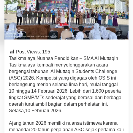
M
u
t
t
a
q
i
n
T
a
Post Views:
195
s
Tasikmalaya,Nuansa Pendidikan – SMA Al Muttaqin
i
Tasikmalaya kembali menyelenggarakan acara
k
bergengsi tahunan, Al Muttaqin Students Challenge
m
a
(ASC) 2026. Kompetisi yang digagas oleh OSIS ini
l
berlangsung meriah selama lima hari, mulai tanggal
a
10 hingga 14 Februari 2026. Lebih dari 1.600 peserta
y
tingkat SMP/MTs sederajat yang berasal dari berbagai
a
W
daerah turut ambil bagian dalam perhelatan ini.
a
Selasa,10 Februari 2026.
d
a
Ajang tahun 2026 memiliki nuansa istimewa karena
h
menandai 20 tahun perjalanan ASC sejak pertama kali
i