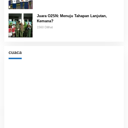
Juara O2SN: Menuju Tahapan Lanjutan,
Kemana?
1560 Dilihat
cuaca
Cuaca
Jakarta, ID
1:41 pm,
Agu 7, 2026
35
°C
Langit Cerah