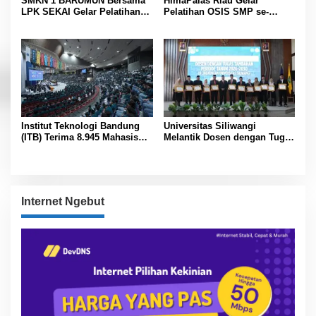
SMKN 1 BARUMUN Bersama
HimaPalas Riau Gelar
LPK SEKAI Gelar Pelatihan
Pelatihan OSIS SMP se-
Magang Ke Jepang ” Kerja
Kabupaten Padang Lawas
sambil Kuliah”
Sinergi dengan Pemkab
Institut Teknologi Bandung
Universitas Siliwangi
(ITB) Terima 8.945 Mahasiswa
Melantik Dosen dengan Tugas
Baru
Tambahan Periode 2026 –
2030
Internet Ngebut