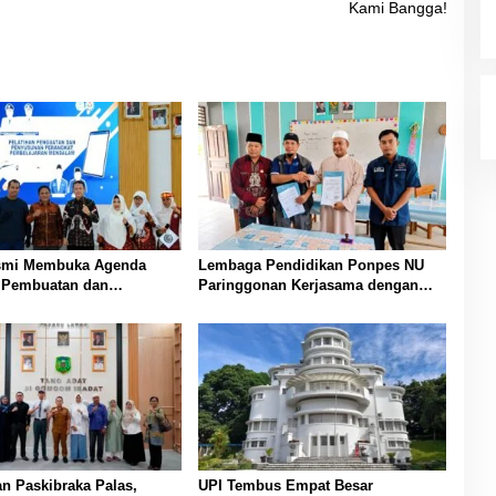
Kami Bangga!
smi Membuka Agenda
Lembaga Pendidikan Ponpes NU
n Pembuatan dan
Paringgonan Kerjasama dengan
an Perangkat
Yayasan Reahabilitasi Narkoba
aran PAUD di Padang
Gemilang Sakti
n Paskibraka Palas,
UPI Tembus Empat Besar