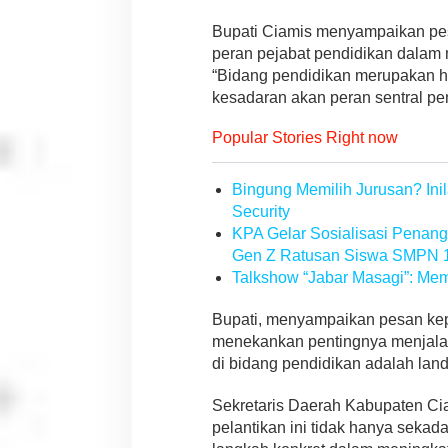
a
Bupati Ciamis menyampaikan pes
n
g
peran pejabat pendidikan dalam
k
“Bidang pendidikan merupakan ha
a
kesadaran akan peran sentral p
h
L
Popular Stories Right now
e
b
i
Bingung Memilih Jurusan? Inil
h
Security
D
e
KPA Gelar Sosialisasi Penan
k
Gen Z Ratusan Siswa SMPN 1 
a
Talkshow “Jabar Masagi”: Me
t
k
Bupati, menyampaikan pesan kep
e
M
menekankan pentingnya menjala
a
di bidang pendidikan adalah la
s
a
Sekretaris Daerah Kabupaten Ci
D
pelantikan ini tidak hanya sekada
e
p