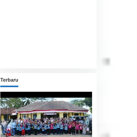
Visibility:
10 km
Sunrise:
6:01 am
Sunset:
5:54 pm
47 %
1009 hPa
16 Km/h
Detailed weather
Last updated: 5:29 pm
Weather from OpenWeatherMap
Terbaru