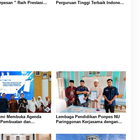
rpesan ” Raih Prestasi
Perguruan Tinggi Terbaik Indonesia
 Nama Daerah dan Jaga
Versi Webometrics Juli 2026
n “
smi Membuka Agenda
Lembaga Pendidikan Ponpes NU
n Pembuatan dan
Paringgonan Kerjasama dengan
an Perangkat
Yayasan Reahabilitasi Narkoba
aran PAUD di Padang
Gemilang Sakti