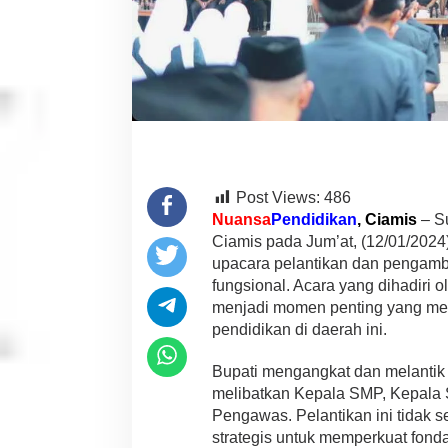
n
d
i
d
i
k
a
n
d
a
n
Post Views:
486
F
Nuansa
Pendidikan
, Ciamis
– Su
u
Ciamis pada Jum’at, (12/01/2024
n
upacara pelantikan dan pengambi
g
s
fungsional. Acara yang dihadiri 
i
menjadi momen penting yang men
o
pendidikan di daerah ini.
n
a
Bupati mengangkat dan melantik
l
,
melibatkan Kepala SMP, Kepala 
M
Pengawas. Pelantikan ini tidak 
e
strategis untuk memperkuat fond
l