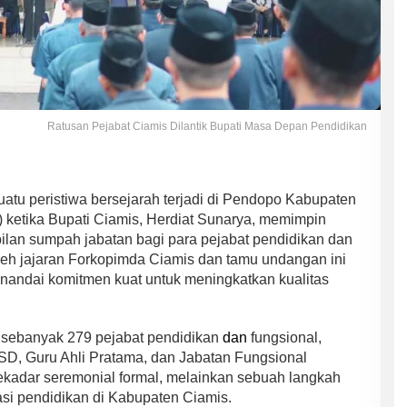
Ratusan Pejabat Ciamis Dilantik Bupati Masa Depan Pendidikan
atu peristiwa bersejarah terjadi di Pendopo Kabupaten
) ketika Bupati Ciamis, Herdiat Sunarya, memimpin
lan sumpah jabatan bagi para pejabat pendidikan dan
oleh jajaran Forkopimda Ciamis dan tamu undangan ini
andai komitmen kuat untuk meningkatkan kualitas
 sebanyak 279 pejabat pendidikan
dan
fungsional,
SD, Guru Ahli Pratama, dan Jabatan Fungsional
sekadar seremonial formal, melainkan sebuah langkah
asi pendidikan di Kabupaten Ciamis.