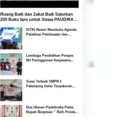
Ruang Baik dan Zakat Baik Salurkan
200 Buku Iqro untuk Siswa PAUD/RA
Se-Desa Bojongmalang
IGTKI Resmi Membuka Agenda
Pelatihan Pembuatan dan
Penyusunan Perangkat
Pembelajaran PAUD di Padang
Lawas
Lembaga Pendidikan Ponpes
NU Paringgonan Kerjasama
dengan Yayasan Reahabilitasi
Narkoba Gemilang Sakti
Siswi Terbaik SMPN 1
Pakenjeng Gelar Tasyakuran
Jelang Keberangkatan Jambore
Nasional
Dua Utusan Paskibraka Palas,
Bupati Berpesan ” Raih Prestasi
Harumkan Nama Daerah dan