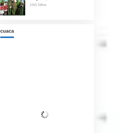
1565 Dilihat
cuaca
Cuaca
Jakarta, ID
5:39 pm,
Agu 9, 2026
32
°C
Awan Tersebar
Wind Gust:
15 Km/h
Clouds:
41%