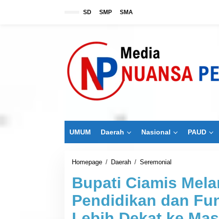
L
SD
SMP
SMA
e
w
a
t
i
k
e
k
o
n
t
e
n
UMUM
Daerah
Nasional
PAUD
Homepage
/
Daerah
/
Seremonial
B
u
Bupati Ciamis Mela
p
a
Pendidikan dan Fu
t
i
Lebih Dekat ke Ma
C