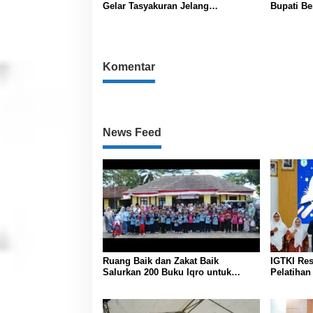
Gelar Tasyakuran Jelang
Bupati Be
Keberangkatan Jambore Nasional
Harumkan
Kesehata
Komentar
News Feed
Ruang Baik dan Zakat Baik
IGTKI Re
Salurkan 200 Buku Iqro untuk
Pelatiha
Siswa PAUD/RA Se-Desa
Penyusun
Bojongmalang
Pembelaj
Lawas