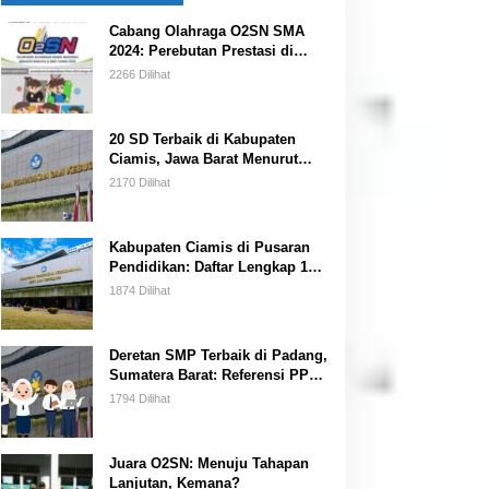
Cabang Olahraga O2SN SMA
2024: Perebutan Prestasi di
Kancah Nasional
2266 Dilihat
20 SD Terbaik di Kabupaten
Ciamis, Jawa Barat Menurut
Data BANSM Kemendikbud 2023
2170 Dilihat
Kabupaten Ciamis di Pusaran
Pendidikan: Daftar Lengkap 15
SMP Terbaik Menurut
1874 Dilihat
Kemendikbud
Deretan SMP Terbaik di Padang,
Sumatera Barat: Referensi PPDB
bagi Orang Tua Siswa
1794 Dilihat
Juara O2SN: Menuju Tahapan
Lanjutan, Kemana?