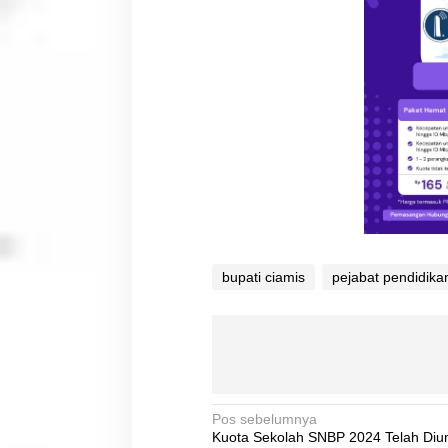
bupati ciamis
pejabat pendidika
N
Pos sebelumnya
Kuota Sekolah SNBP 2024 Telah Di