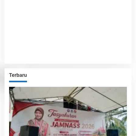
Sunrise:
6:02 am
Sunset:
5:54 pm
81 %
1013 hPa
5 Km/h
Detailed weather
Last updated: 6:21 am
Weather from OpenWeatherMap
Terbaru