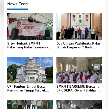
News Feed
Siswi Terbaik SMPN 1
Dua Utusan Paskibraka Palas,
Pakenjeng Gelar Tasyakuran
Bupati Berpesan ” Raih
Jelang Keberangkatan
Prestasi Harumkan Nama
Jambore Nasional
Daerah dan Jaga Kesehatan “
UPI Tembus Empat Besar
SMKN 1 BARUMUN Bersama
Perguruan Tinggi Terbaik
LPK SEKAI Gelar Pelatihan
Indonesia Versi Webometrics
Magang Ke Jepang ” Kerja
Juli 2026
sambil Kuliah”