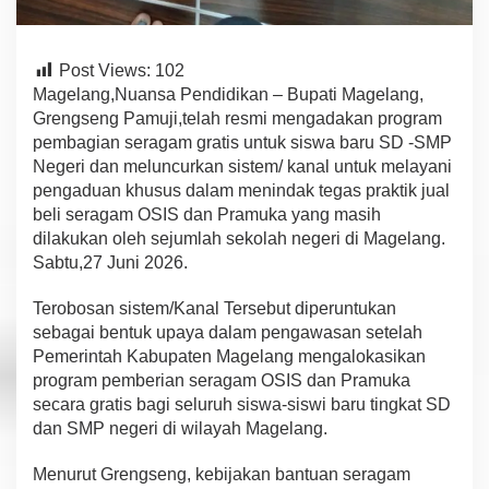
a
h
N
e
Post Views:
102
g
Magelang,Nuansa Pendidikan – Bupati Magelang,
e
Grengseng Pamuji,telah resmi mengadakan program
r
pembagian seragam gratis untuk siswa baru SD -SMP
i
Negeri dan meluncurkan sistem/ kanal untuk melayani
Y
a
pengaduan khusus dalam menindak tegas praktik jual
n
beli seragam OSIS dan Pramuka yang masih
g
dilakukan oleh sejumlah sekolah negeri di Magelang.
M
Sabtu,27 Juni 2026.
a
s
i
Terobosan sistem/Kanal Tersebut diperuntukan
h
sebagai bentuk upaya dalam pengawasan setelah
A
Pemerintah Kabupaten Magelang mengalokasikan
d
program pemberian seragam OSIS dan Pramuka
a
J
secara gratis bagi seluruh siswa-siswi baru tingkat SD
u
dan SMP negeri di wilayah Magelang.
a
l
Menurut Grengseng, kebijakan bantuan seragam
B