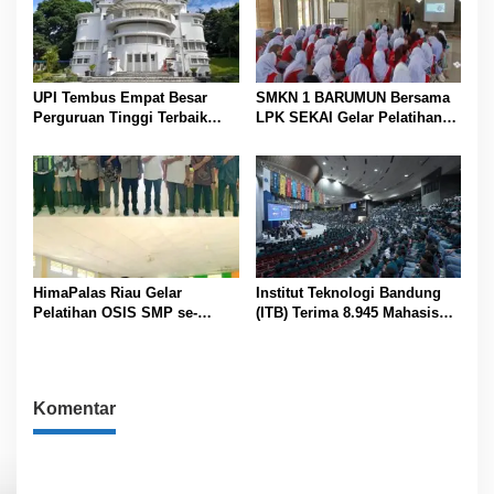
UPI Tembus Empat Besar
SMKN 1 BARUMUN Bersama
Perguruan Tinggi Terbaik
LPK SEKAI Gelar Pelatihan
Indonesia Versi Webometrics
Magang Ke Jepang ” Kerja
Juli 2026
sambil Kuliah”
HimaPalas Riau Gelar
Institut Teknologi Bandung
Pelatihan OSIS SMP se-
(ITB) Terima 8.945 Mahasiswa
Kabupaten Padang Lawas
Baru
Sinergi dengan Pemkab
Komentar