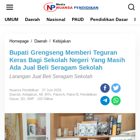
L
e
w
UMUM
Daerah
Nasional
PAUD
Pendidikan Dasar
Pe
a
t
i
k
Homepage
/
Daerah
/
Kebijakan
B
e
u
k
Bupati Grengseng Memberi Teguran
p
o
a
n
Keras Bagi Sekolah Negeri Yang Masih
t
t
Ada Jual Beli Seragam Sekolah
i
e
G
n
Larangan Jual Beli Seragam Sekolah
r
e
Nuansa Pendidikan
27 Juni 2026
n
Daerah
,
Kebijakan
,
MI
,
MTs
,
Paket A
,
Paket B
,
Pendidikan
g
Dasar
,
SD
,
SMP
102 Dilihat
s
e
n
g
M
e
m