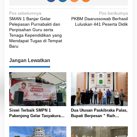
N
Pos sebelumnya
Pos berikutnya
SMAN 1 Banjar Gelar
PKBM Daarussowab Berhasil
a
Pelepasan Purnabakti dan
Luluskan 441 Peserta Didik
v
Perpisahan Guru serta
Tenaga Kependidikan yang
i
Mendapat Tugas di Tempat
Baru
g
a
Jangan Lewatkan
s
i
p
o
s
Siswi Terbaik SMPN 1
Dua Utusan Paskibraka Palas,
Pakenjeng Gelar Tasyakuran
Bupati Berpesan ” Raih
Jelang Keberangkatan
Prestasi Harumkan Nama
Jambore Nasional
Daerah dan Jaga Kesehatan “