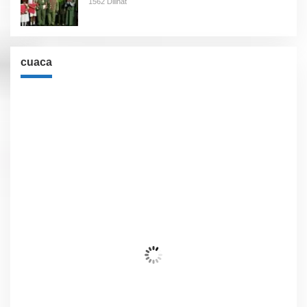
1562 Dilihat
cuaca
Cuaca
Jakarta, ID
6:23 am,
Agu 8, 2026
27
°C
Awan Pecah
Wind Gust:
3 Km/h
Clouds:
75%
Visibility:
10 km