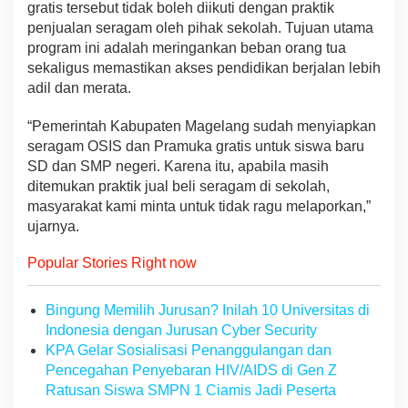
gratis tersebut tidak boleh diikuti dengan praktik
e
l
penjualan seragam oleh pihak sekolah. Tujuan utama
i
program ini adalah meringankan beban orang tua
S
sekaligus memastikan akses pendidikan berjalan lebih
e
adil dan merata.
r
a
g
“Pemerintah Kabupaten Magelang sudah menyiapkan
a
seragam OSIS dan Pramuka gratis untuk siswa baru
m
SD dan SMP negeri. Karena itu, apabila masih
S
ditemukan praktik jual beli seragam di sekolah,
e
masyarakat kami minta untuk tidak ragu melaporkan,”
k
o
ujarnya.
l
a
Popular Stories Right now
h
Bingung Memilih Jurusan? Inilah 10 Universitas di
Indonesia dengan Jurusan Cyber Security
KPA Gelar Sosialisasi Penanggulangan dan
Pencegahan Penyebaran HIV/AIDS di Gen Z
Ratusan Siswa SMPN 1 Ciamis Jadi Peserta