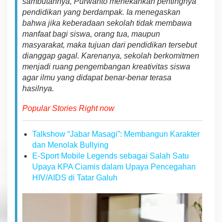
sambutannya, Purwanto menekankan pentingnya
i
pendidikan yang berdampak. Ia menegaskan
bahwa jika keberadaan
sekolah tidak
mem
b
a
w
a
m
an
fa
a
t
b
a
gi
s
i
sw
a, orang tua,
m
a
upu
n
masyarakat
,
m
a
k
a
tujuan dari pendidikan tersebut
dianggap gagal. Karenanya,
sekolah
ber
k
om
itm
en
me
n
ja
di
r
u
an
g
p
e
n
gemb
a
ng
an k
re
a
t
i
v
i
tas
siswa
a
ga
r i
lmu
y
an
g
di
dapat
be
n
ar-
benar
t
e
r
as
a
h
a
si
l
nya
.
Popular Stories Right now
Talkshow “Jabar Masagi”: Membangun Karakter
dan Menolak Bullying
E-Sport Mobile Legends sebagai Salah Satu
Upaya KPA Ciamis dalam Upaya Pencegahan
HIV/AIDS di Tatar Galuh