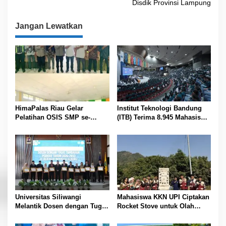
v
Disdik Provinsi Lampung
i
Jangan Lewatkan
g
a
s
i
p
o
HimaPalas Riau Gelar
Institut Teknologi Bandung
s
Pelatihan OSIS SMP se-
(ITB) Terima 8.945 Mahasiswa
Kabupaten Padang Lawas
Baru
Sinergi dengan Pemkab
Universitas Siliwangi
Mahasiswa KKN UPI Ciptakan
Melantik Dosen dengan Tugas
Rocket Stove untuk Olah
Tambahan Periode 2026 –
Sampah Desa
2030