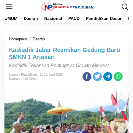
L
e
w
UMUM
Daerah
Nasional
PAUD
Pendidikan Dasar
Pe
a
t
i
k
Homepage
/
Daerah
K
e
a
k
Kadisdik Jabar Resmikan Gedung Baru
d
o
i
n
SMKN 1 Arjasari
s
t
Kadisdik Tekankan Pentingnya Growth Mindset
d
e
i
n
Nuansa Pendidikan
11 Januari 2026
k
Daerah
226 Dilihat
J
a
b
a
r
R
e
s
m
i