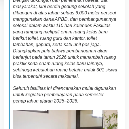
Dengan dukungan
dari
pemerintah daerah dan
masyarakat, kini berdiri gedung sekolah
yang
dibangun
di atas lahan
seluas
6.000 meter persegi
menggunakan
dana
APBD,
dan pembangunannya
selesai dalam
waktu 110 hari kalender
.
F
a
sil
it
as
yang
r
a
mpu
ng meliputi
enam
ruang kelas baru
be
rik
u
t
toilet, ruang guru dan kantor, toilet
t
a
mb
a
han,
gapura,
serta
satu
unit pos jaga.
Diung
k
a
pka
n
p
u
l
a
bahwa pembangunan
akan
b
er
lanj
u
t
pa
da tahun 2026
u
n
tuk
m
enambah ruang
praktik
s
ert
a
enam
ruang kelas baru
la
in
ny
a,
sehingga
kebutuhan ruang belajar
untuk
301 siswa
b
is
a terpenuhi secara
mak
s
imal
.
S
el
u
r
uh fasilitas ini
di
re
ncanakan
mulai
digunakan
untuk kegiatan pembelajaran
pad
a s
e
meste
r
genap tahun ajaran 2025–2026.