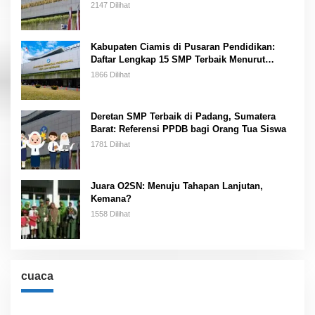
2023
2147 Dilihat
Kabupaten Ciamis di Pusaran Pendidikan:
Daftar Lengkap 15 SMP Terbaik Menurut
Kemendikbud
1866 Dilihat
Deretan SMP Terbaik di Padang, Sumatera
Barat: Referensi PPDB bagi Orang Tua Siswa
1781 Dilihat
Juara O2SN: Menuju Tahapan Lanjutan,
Kemana?
1558 Dilihat
cuaca
Cuaca