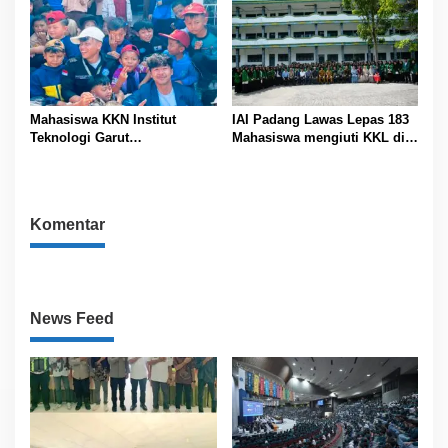
Mahasiswa KKN Institut
IAI Padang Lawas Lepas 183
Teknologi Garut
Mahasiswa mengiuti KKL di 7
Sosialisasikan Pengenalan AI
Kecamatan Se – Padang
di SDN 01 Margamulya
Lawas
Komentar
News Feed