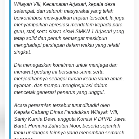
Wilayah VIII, Kecamatan Arjasari, kepala desa
set
emp
a
t,
dan
seluruh masyarakat yang telah
b
e
rko
n
t
rib
u
si
m
ewujud
ka
n
i
m
p
i
an
ter
sebut
.
I
a juga
m
e
n
ya
mpai
k
an
a
pr
e
siasi
mendalam kepada para
guru, staf,
s
ert
a siswa-siswi SMKN 1 Arjasari yang
tetap
s
o
lid
dan
p
en
u
h
sema
ng
at
meski
pun
m
eng
h
a
dapi
persiapan
dalam waktu
yang
r
el
at
if
singkat.
Dia
m
en
e
g
as
ka
n k
o
mi
tmen
untuk men
jaga dan
me
rawat
g
e
dung
i
ni
ber
sa
m
a-
sa
m
a
serta
menjadikannya
sebagai
rumah kedua yang aman,
nyaman, dan
mam
p
u meng
i
nsp
i
rasi
dalam
mencetak generasi
p
e
n
er
u
s
y
an
g
unggul
.
Ac
a
ra
peresmian
tersebut
turut
dihadiri oleh
Kepala Cabang Dinas Pendidikan Wilayah VIII,
Santy Kurnia Dewi, anggota Komisi V DPRD Ja
w
a
Barat,
Humaira Zahrotun Noor
,
b
e
se
rta
sejumlah
tamu undangan lainnya
yang menambah semarak