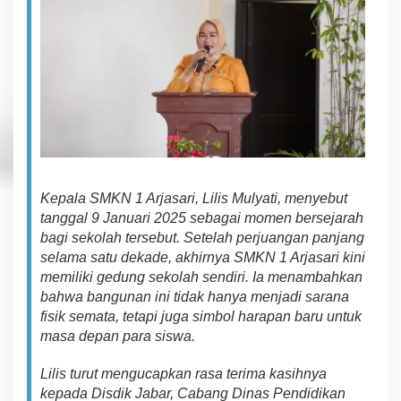
Kepala SMKN 1
Arjasari, Lilis Mulyati
,
men
y
eb
u
t
tanggal 9 Januari 2025
s
e
b
a
g
a
i
momen
bersejarah
bagi sekolah
t
e
r
s
e
but
.
Se
t
el
ah
p
e
r
ju
an
gan panjang
selama satu dekade,
akhirnya SMKN 1 Arjasari
k
i
ni
memiliki gedung sekolah sendiri. I
a
men
a
mbah
ka
n
b
a
hwa
bangunan i
n
i t
id
a
k
hanya menjadi sarana
fisik semata, tetapi juga
simbol harapan baru
untuk
masa depan
p
a
r
a
s
isw
a
.
L
i
li
s
t
u
r
u
t
mengucapkan
rasa
terima kasih
nya
kepada Disdik Jabar, Cabang Dinas Pendidikan