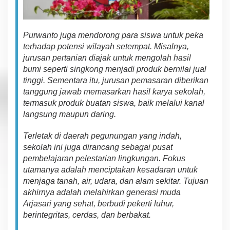
Pur
wa
n
to
j
ug
a
me
n
dor
o
ng
para siswa
untuk
p
e
k
a
terhadap
potensi
w
il
a
y
ah s
etemp
a
t.
Misalnya,
jurusan
pertanian
diajak untuk
mengolah hasil
bumi seperti singkong menjadi produk bernilai
ju
a
l
tinggi. Sementara itu,
jurusan pemasaran
diberikan
tanggung jawab
memasarkan
hasil
karya
sekolah,
t
erm
a
s
u
k produk
buat
a
n
siswa,
baik
m
e
l
a
lui
kanal
langsung maupun
dar
in
g.
T
e
rlet
a
k
di
d
a
e
r
a
h
pegunungan
y
an
g
indah,
sekolah
ini
juga
di
ra
n
c
a
ng
sebagai
pusat
p
e
mbe
l
a
jaran
pelestarian lingkungan. Fokus
utamanya adalah menciptakan kesadaran untuk
menjaga tanah, air, udara, dan
a
l
am
se
k
it
a
r
. Tujuan
a
khir
ny
a a
d
a
l
a
h
melahirkan generasi muda
Arjasari
y
a
ng
se
h
a
t,
berbudi pekerti luhur,
berintegritas, cerdas,
dan
ber
ba
k
a
t.