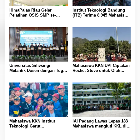
HimaPalas Riau Gelar
Institut Teknologi Bandung
Pelatihan OSIS SMP se-
(ITB) Terima 8.945 Mahasiswa
Kabupaten Padang Lawas
Baru
Sinergi dengan Pemkab
Universitas Siliwangi
Mahasiswa KKN UPI Ciptakan
Melantik Dosen dengan Tugas
Rocket Stove untuk Olah
Tambahan Periode 2026 –
Sampah Desa
2030
Mahasiswa KKN Institut
IAI Padang Lawas Lepas 183
Teknologi Garut
Mahasiswa mengiuti KKL di 7
Sosialisasikan Pengenalan AI
Kecamatan Se – Padang
di SDN 01 Margamulya
Lawas