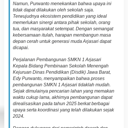
N
a
m
u
n
,
P
urw
a
n
to m
e
n
e
ka
n
kan
bahwa u
p
aya
in
i
t
ida
k
d
apat d
i
lakuka
n
ol
e
h
s
ekol
a
h
sa
ja.
Te
rw
u
jud
nya
ek
o
s
is
te
m pen
d
id
ika
n
yang ideal
memerlukan sinergi antara pihak
sekolah, orang
tua, dan masyarakat
s
et
empat.
Dengan semangat
kebersamaan itulah, harapan
membangun
ma
s
a
d
ep
a
n
cer
a
h u
n
tu
k
g
e
n
er
a
si
mud
a
Arjasari dapat
dicapai
.
Perjalanan Pembangunan SMKN 1 Arjasari
Kepala Bidang Pembinaan Sekolah Menengah
Kejuruan Di
na
s
P
endidik
a
n
(Disdik) Jawa Barat,
Edy Purwanto
,
men
y
a
m
pa
ika
n
bahw
a
proses
pembangunan SMKN 1 Arjasari
tid
a
k
lah mudah.
Sejak
dimulainya
pencarian lahan yang
memakan
waktu
cukup
l
a
m
a, a
k
hirny
a pembangunan dapat
di
r
e
a
l
i
sa
si
kan
pad
a
tahun 2025 berkat
berbagai
upaya
s
ert
a koordinasi
yang telah dilakukan
sejak
2024.